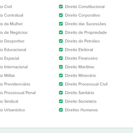
to Civil
Direito Constitucional
to Contratual
Direito Corporativo
ito da Mulher
Direito das Sucessões
ito de Negócios
Direito de Propriedade
ito Desportivo
Direito do Petróleo
ito Educacional
Direito Eleitoral
to Espacial
Direito Financeiro
to Internacional
Direito Marítimo
to Militar
Direito Minerário
to Previdenciário
Direito Processual Civil
ito Processual Penal
Direito Sanitário
to Sindical
Direito Societário
to Urbanístico
Direitos Humanos