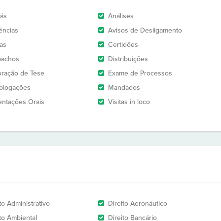
rás
Análises
ências
Avisos de Desligamento
as
Certidões
pachos
Distribuições
oração de Tese
Exame de Processos
logações
Mandados
entações Orais
Visitas in loco
to Administrativo
Direito Aeronáutico
ito Ambiental
Direito Bancário