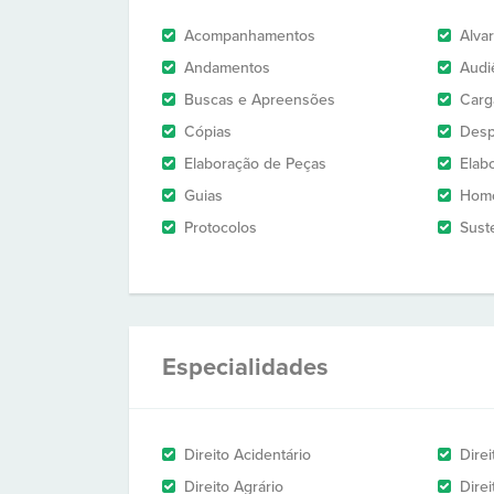
Acompanhamentos
Alva
Andamentos
Audi
Buscas e Apreensões
Carg
Cópias
Des
Elaboração de Peças
Elab
Guias
Homo
Protocolos
Sust
Especialidades
Direito Acidentário
Direi
Direito Agrário
Dire