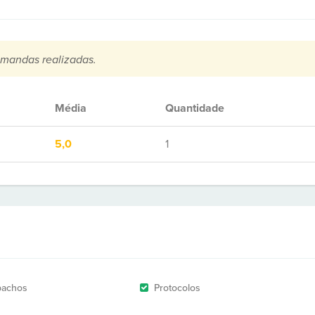
mandas realizadas.
Média
Quantidade
5,0
1
pachos
Protocolos