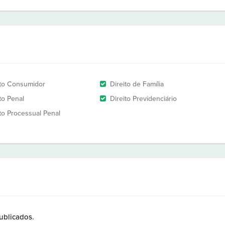
ito Consumidor
Direito de Família
to Penal
Direito Previdenciário
ito Processual Penal
ublicados.