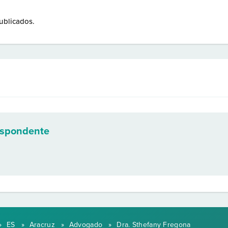
ublicados.
espondente
»
ES
»
Aracruz
»
Advogado
»
Dra. Sthefany Fregona