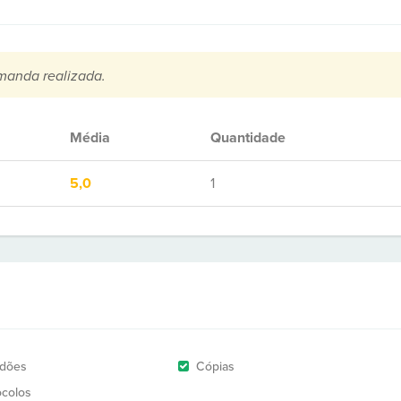
manda realizada.
Média
Quantidade
5,0
1
idões
Cópias
ocolos