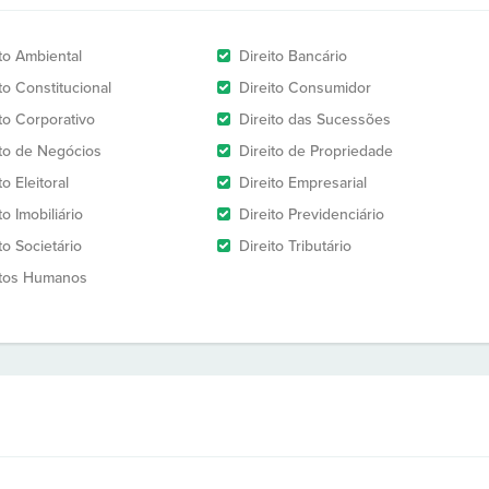
ito Ambiental
Direito Bancário
to Constitucional
Direito Consumidor
ito Corporativo
Direito das Sucessões
ito de Negócios
Direito de Propriedade
to Eleitoral
Direito Empresarial
to Imobiliário
Direito Previdenciário
to Societário
Direito Tributário
itos Humanos