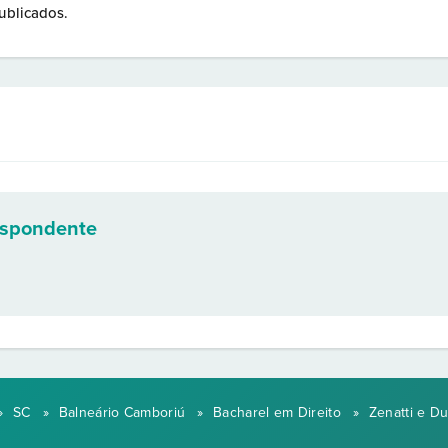
ublicados.
espondente
»
SC
»
Balneário Camboriú
»
Bacharel em Direito
»
Zenatti e D