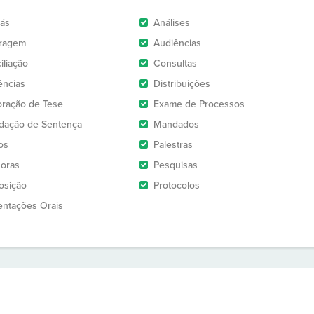
rás
Análises
tragem
Audiências
iliação
Consultas
ências
Distribuições
oração de Tese
Exame de Processos
idação de Sentença
Mandados
os
Palestras
oras
Pesquisas
osição
Protocolos
entações Orais