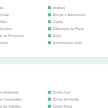
rás
Análises
ências
Buscas e Apreensões
idões
Cópias
ribuições
Elaboração de Peças
e de Processos
Guias
ocolos
Sustentações Orais
ito Ambiental
Direito Civil
ito Consumidor
Direito de Família
ito do Trabalho
Direito Penal