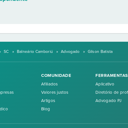
»
SC
»
Balneário Camboriú
»
Advogado
»
Gilson Batista
COMUNIDADE
FERRAMENTAS
Afiliados
Aplicativo
mpresas
Valores justos
Diretório de prof
Artigos
Advogado PJ
dico
Blog