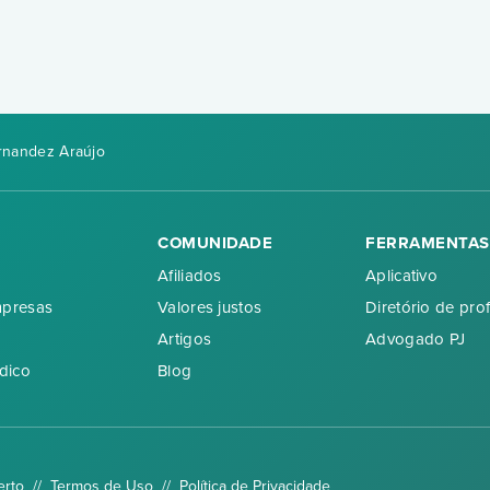
rnandez Araújo
COMUNIDADE
FERRAMENTAS
Afiliados
Aplicativo
mpresas
Valores justos
Diretório de prof
Artigos
Advogado PJ
dico
Blog
erto //
Termos de Uso
//
Política de Privacidade