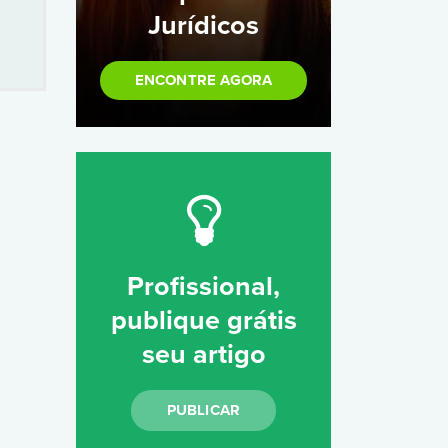
Jurídicos
ENCONTRE AGORA
Profissional,
publique grátis
seu artigo
PUBLICAR