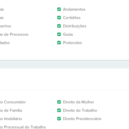
rás
Andamentos
as
Certidões
pachos
Distribuições
e de Processos
Guias
dados
Protocolos
ito Consumidor
Direito da Mulher
to de Família
Direito do Trabalho
to Imobiliário
Direito Previdenciário
ito Processual do Trabalho