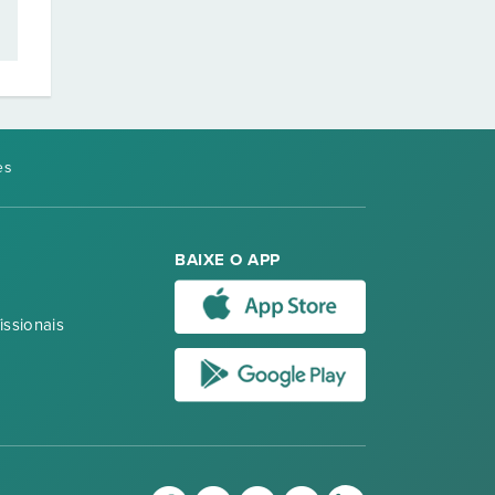
es
BAIXE O APP
issionais