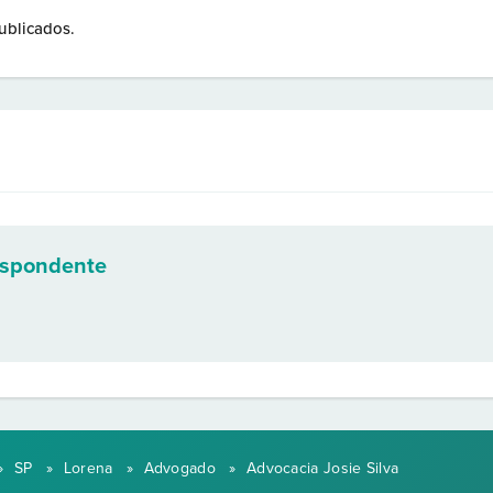
ublicados.
espondente
»
SP
»
Lorena
»
Advogado
»
Advocacia Josie Silva