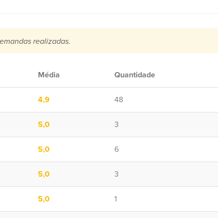
emandas realizadas.
Média
Quantidade
4,9
48
5,0
3
5,0
6
5,0
3
5,0
1