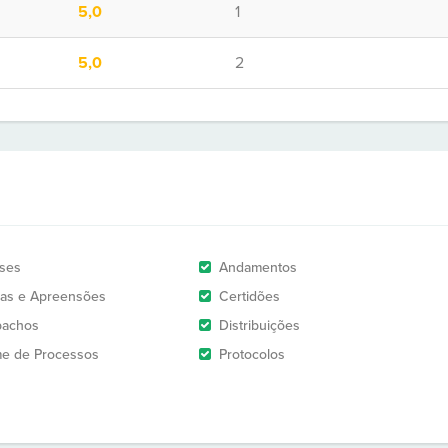
5,0
1
5,0
2
ises
Andamentos
as e Apreensões
Certidões
pachos
Distribuições
e de Processos
Protocolos