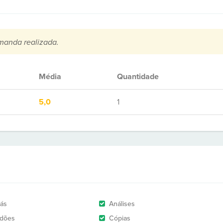
manda realizada.
Média
Quantidade
5,0
1
rás
Análises
idões
Cópias