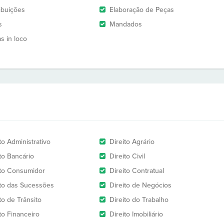
ribuições
Elaboração de Peças
s
Mandados
as in loco
to Administrativo
Direito Agrário
to Bancário
Direito Civil
ito Consumidor
Direito Contratual
ito das Sucessões
Direito de Negócios
to de Trânsito
Direito do Trabalho
to Financeiro
Direito Imobiliário