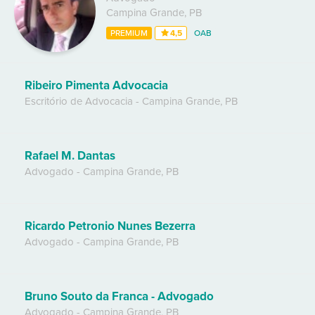
Campina Grande
,
PB
PREMIUM
4,5
OAB
Ribeiro Pimenta Advocacia
Escritório de Advocacia
-
Campina Grande
,
PB
Rafael M. Dantas
Advogado
-
Campina Grande
,
PB
Ricardo Petronio Nunes Bezerra
Advogado
-
Campina Grande
,
PB
Bruno Souto da Franca - Advogado
Advogado
-
Campina Grande
,
PB