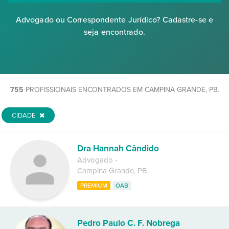
Advogado ou Correspondente Jurídico? Cadastre-se e
seja encontrado.
755
PROFISSIONAIS ENCONTRADOS EM CAMPINA GRANDE, PB.
CIDADE
Dra Hannah Cândido
Advogado
-
Campina Grande
,
PB
PREMIUM
OAB
Pedro Paulo C. F. Nobrega