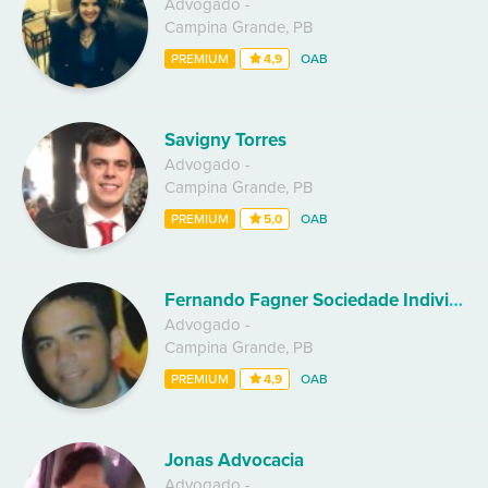
Advogado
-
Campina Grande
,
PB
PREMIUM
4,9
OAB
Savigny Torres
Advogado
-
Campina Grande
,
PB
PREMIUM
5,0
OAB
Fernando Fagner Sociedade Individual de Advocacia
Advogado
-
Campina Grande
,
PB
PREMIUM
4,9
OAB
Jonas Advocacia
Advogado
-