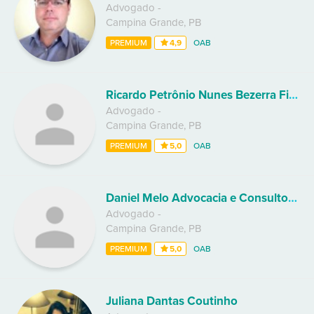
Advogado
-
Campina Grande
,
PB
PREMIUM
4,9
OAB
Ricardo Petrônio Nunes Bezerra Filho
Advogado
-
Campina Grande
,
PB
PREMIUM
5,0
OAB
Daniel Melo Advocacia e Consultoria Jurídica
Advogado
-
Campina Grande
,
PB
PREMIUM
5,0
OAB
Juliana Dantas Coutinho