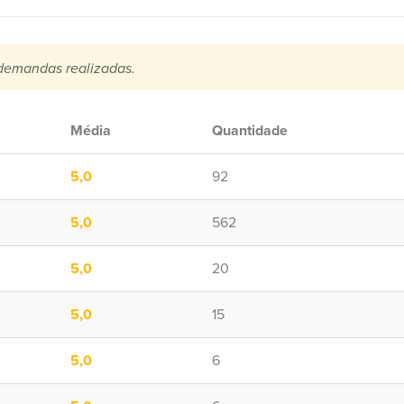
demandas realizadas.
Média
Quantidade
5,0
92
5,0
562
5,0
20
5,0
15
5,0
6