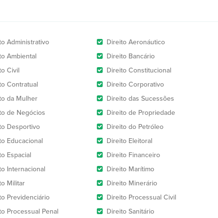
to Administrativo
Direito Aeronáutico
ito Ambiental
Direito Bancário
to Civil
Direito Constitucional
to Contratual
Direito Corporativo
ito da Mulher
Direito das Sucessões
ito de Negócios
Direito de Propriedade
ito Desportivo
Direito do Petróleo
ito Educacional
Direito Eleitoral
to Espacial
Direito Financeiro
to Internacional
Direito Marítimo
to Militar
Direito Minerário
to Previdenciário
Direito Processual Civil
ito Processual Penal
Direito Sanitário