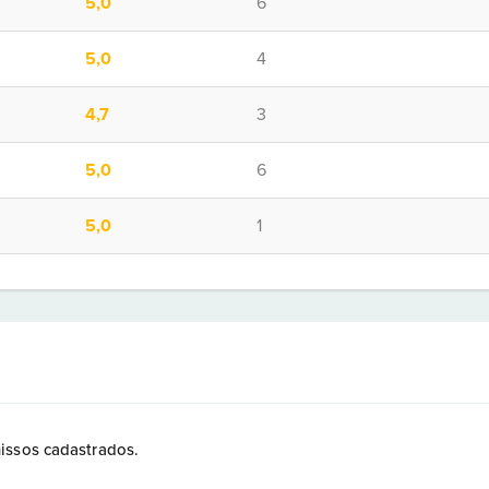
5,0
6
5,0
4
4,7
3
5,0
6
5,0
1
issos cadastrados.