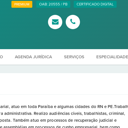
OAB: 20555 / PB
CERTIFICADO DIGITAL
PREMIUM
ÃO
AGENDA JURÍDICA
SERVIÇOS
ESPECIALIDAD
rial, atuo em toda Paraíba e algumas cidades do RN e PE.Trabal
 administrativa. Realizo audiências cíveis, trabalhistas, criminal,
osta. Também atuo em processos de recuperação judicial e
o de assembléias em processos de cunho empresarial, bem como