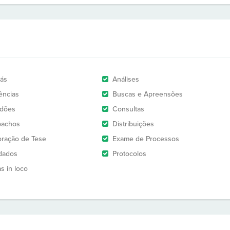
rás
Análises
ências
Buscas e Apreensões
idões
Consultas
pachos
Distribuições
oração de Tese
Exame de Processos
dados
Protocolos
as in loco