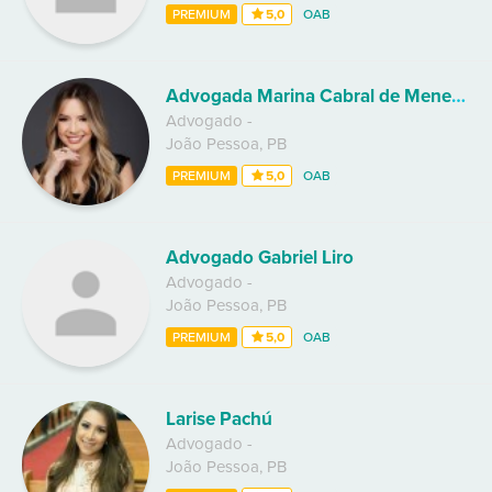
PREMIUM
5,0
OAB
Advogada Marina Cabral de Menezes
Advogado
-
João Pessoa
,
PB
PREMIUM
5,0
OAB
Advogado Gabriel Liro
Advogado
-
João Pessoa
,
PB
PREMIUM
5,0
OAB
Larise Pachú
Advogado
-
João Pessoa
,
PB