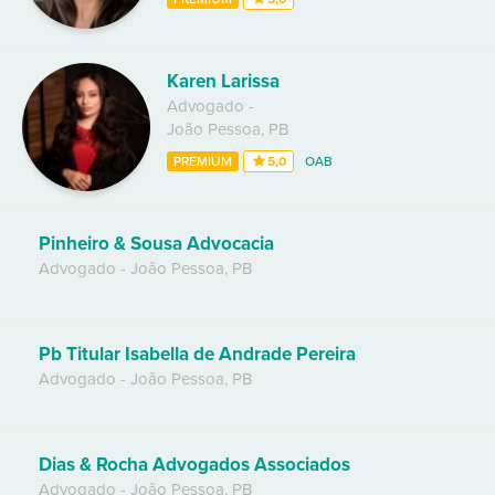
Karen Larissa
Advogado
-
João Pessoa
,
PB
PREMIUM
5,0
OAB
Pinheiro & Sousa Advocacia
Advogado
-
João Pessoa
,
PB
Pb Titular Isabella de Andrade Pereira
Advogado
-
João Pessoa
,
PB
Dias & Rocha Advogados Associados
Advogado
-
João Pessoa
,
PB