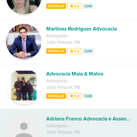
PREMIUM
5,0
OAB
Martinez Rodrigues Advocacia
Advogado
-
João Pessoa
,
PB
PREMIUM
5,0
OAB
Advocacia Maia & Matos
Advogado
-
João Pessoa
,
PB
PREMIUM
5,0
OAB
Adriana Franco Advocacia e Assessoria Jurídica
Advogado
-
João Pessoa
,
PB