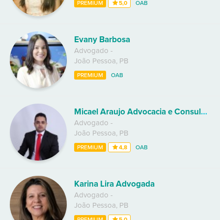
PREMIUM
5,0
OAB
Evany Barbosa
Advogado
-
João Pessoa
,
PB
PREMIUM
OAB
Micael Araujo Advocacia e Consultoria Jurídica
Advogado
-
João Pessoa
,
PB
PREMIUM
4,8
OAB
Karina Lira Advogada
Advogado
-
João Pessoa
,
PB
PREMIUM
5,0