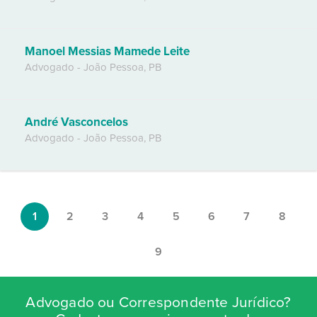
Manoel Messias Mamede Leite
Advogado
-
João Pessoa
,
PB
André Vasconcelos
Advogado
-
João Pessoa
,
PB
1
2
3
4
5
6
7
8
9
Advogado ou Correspondente Jurídico?