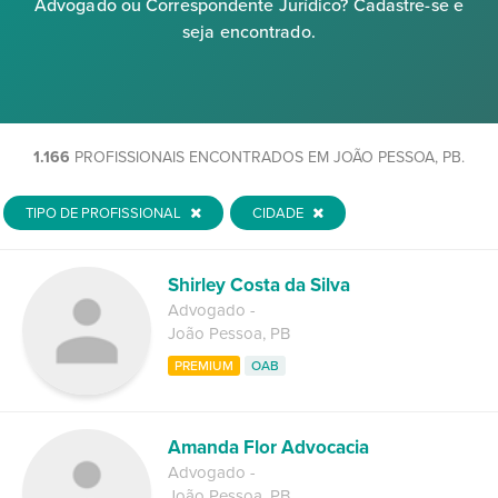
Advogado ou Correspondente Jurídico? Cadastre-se e
seja encontrado.
1.166
PROFISSIONAIS ENCONTRADOS EM JOÃO PESSOA, PB.
TIPO DE PROFISSIONAL
CIDADE
Shirley Costa da Silva
Advogado
-
João Pessoa
,
PB
PREMIUM
OAB
Amanda Flor Advocacia
Advogado
-
João Pessoa
,
PB