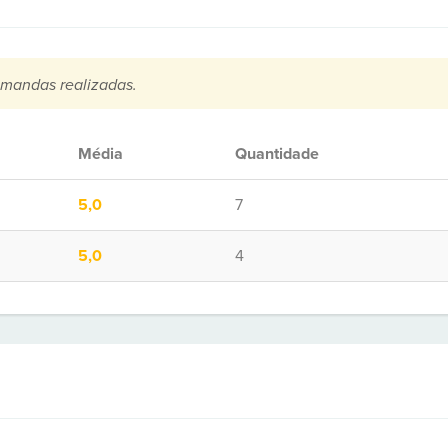
mandas realizadas.
Média
Quantidade
5,0
7
5,0
4