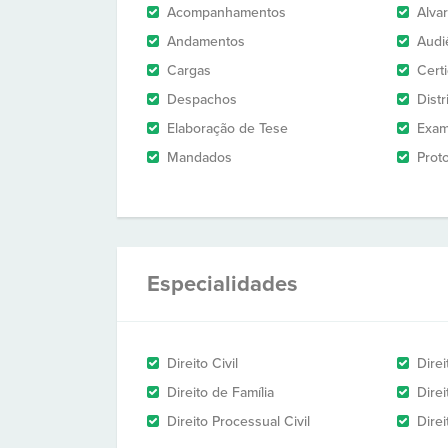
Acompanhamentos
Alva
Andamentos
Audi
Cargas
Cert
Despachos
Dist
Elaboração de Tese
Exam
Mandados
Prot
Especialidades
Direito Civil
Dire
Direito de Família
Dire
Direito Processual Civil
Dire