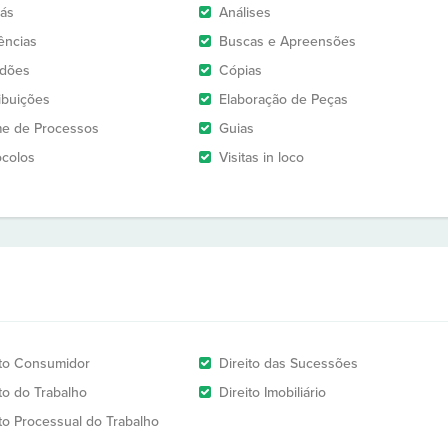
rás
Análises
ências
Buscas e Apreensões
idões
Cópias
ribuições
Elaboração de Peças
e de Processos
Guias
ocolos
Visitas in loco
ito Consumidor
Direito das Sucessões
ito do Trabalho
Direito Imobiliário
ito Processual do Trabalho