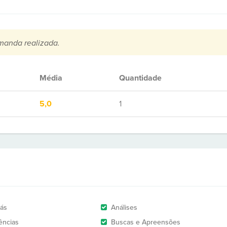
manda realizada.
Média
Quantidade
5,0
1
rás
Análises
ências
Buscas e Apreensões