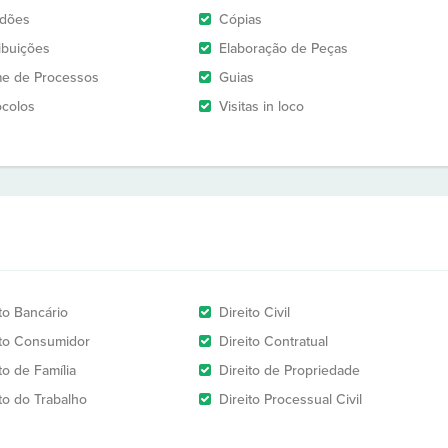
idões
Cópias
ribuições
Elaboração de Peças
e de Processos
Guias
ocolos
Visitas in loco
to Bancário
Direito Civil
ito Consumidor
Direito Contratual
to de Família
Direito de Propriedade
ito do Trabalho
Direito Processual Civil