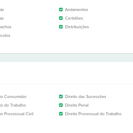
rás
Andamentos
as
Certidões
pachos
Distribuições
ocolos
ito Consumidor
Direito das Sucessões
ito do Trabalho
Direito Penal
to Processual Civil
Direito Processual do Trabalho