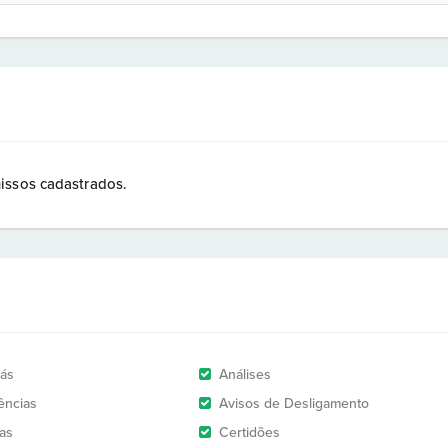
issos cadastrados.
rás
Análises
ências
Avisos de Desligamento
as
Certidões