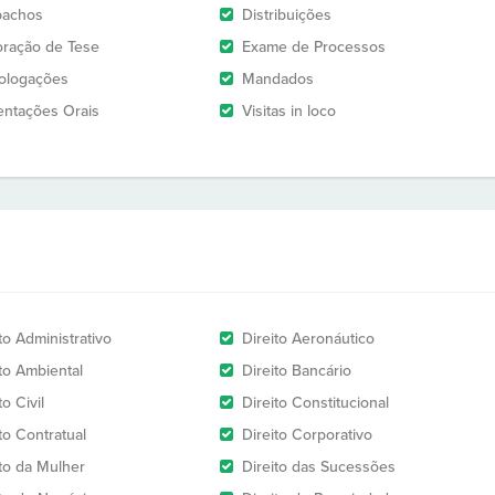
pachos
Distribuições
oração de Tese
Exame de Processos
logações
Mandados
entações Orais
Visitas in loco
to Administrativo
Direito Aeronáutico
ito Ambiental
Direito Bancário
to Civil
Direito Constitucional
to Contratual
Direito Corporativo
ito da Mulher
Direito das Sucessões