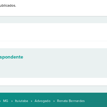
ublicados.
espondente
»
MG
»
Ituiutaba
»
Advogado
»
Renata Bernardes