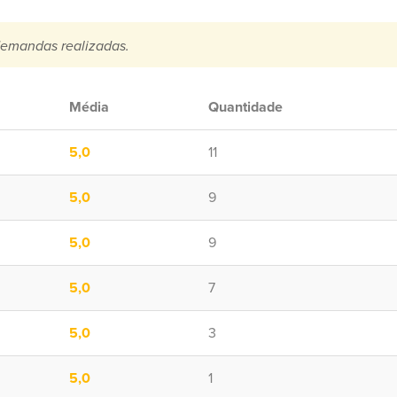
emandas realizadas.
Média
Quantidade
5,0
11
5,0
9
5,0
9
5,0
7
5,0
3
5,0
1