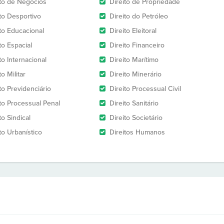
ito de Negócios
Direito de Propriedade
ito Desportivo
Direito do Petróleo
ito Educacional
Direito Eleitoral
to Espacial
Direito Financeiro
to Internacional
Direito Marítimo
to Militar
Direito Minerário
to Previdenciário
Direito Processual Civil
ito Processual Penal
Direito Sanitário
to Sindical
Direito Societário
to Urbanístico
Direitos Humanos