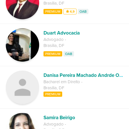
Brasília
,
DF
PREMIUM
4,9
OAB
Duart Advocacia
Advogado
-
Brasília
,
DF
PREMIUM
OAB
Danisa Pereira Machado Andrde Oliveira
Bacharel em Direito
-
Brasília
,
DF
PREMIUM
Samira Beirigo
Advogado
-