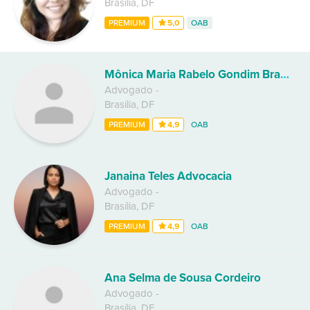
Brasília
,
DF
PREMIUM
5,0
OAB
Mônica Maria Rabelo Gondim Braga Barrense
Advogado
-
Brasília
,
DF
PREMIUM
4,9
OAB
Janaina Teles Advocacia
Advogado
-
Brasília
,
DF
PREMIUM
4,9
OAB
Ana Selma de Sousa Cordeiro
Advogado
-
Brasília
,
DF