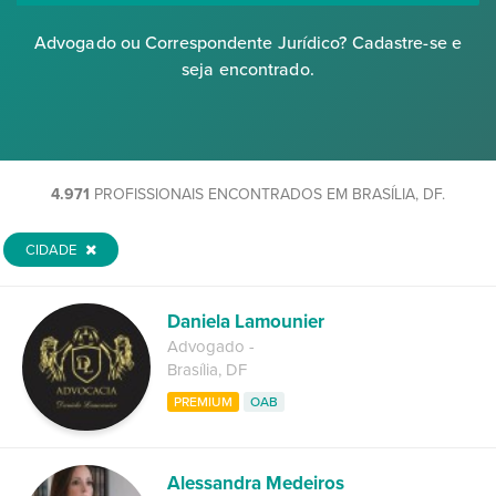
Advogado ou Correspondente Jurídico? Cadastre-se e
seja encontrado.
4.971
PROFISSIONAIS ENCONTRADOS EM BRASÍLIA, DF.
CIDADE
Daniela Lamounier
Advogado
-
Brasília
,
DF
PREMIUM
OAB
Alessandra Medeiros