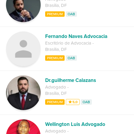
Brasília
,
DF
PREMIUM
OAB
Fernando Naves Advocacia
Escritório de Advocacia
-
Brasília
,
DF
PREMIUM
OAB
Dr.guilherme Calazans
Advogado
-
Brasília
,
DF
PREMIUM
5,0
OAB
Wellington Luis Advogado
Advogado
-