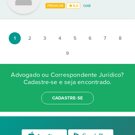
PREMIUM
5,0
OAB
1
2
3
4
5
6
7
8
9
Advogado ou Correspondente Jurídico?
Cadastre-se e seja encontrado.
CADASTRE-SE