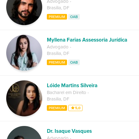
Advogado
-
Brasília
,
DF
PREMIUM
OAB
Myllena Farias Assessoria Jurídica
Advogado
-
Brasília
,
DF
PREMIUM
OAB
Lóide Martins Silveira
Bacharel em Direito
-
Brasília
,
DF
PREMIUM
5,0
Dr. Isaque Vasques
Advogado
-