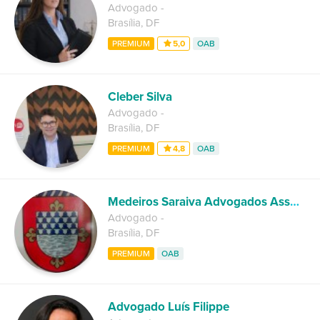
Advogado
-
Brasília
,
DF
PREMIUM
5,0
OAB
Cleber Silva
Advogado
-
Brasília
,
DF
PREMIUM
4,8
OAB
Medeiros Saraiva Advogados Associados
Advogado
-
Brasília
,
DF
PREMIUM
OAB
Advogado Luís Filippe