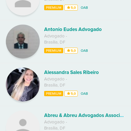
PREMIUM
5,0
OAB
Antonio Eudes Advogado
Advogado
-
Brasília
,
DF
PREMIUM
5,0
OAB
Alessandra Sales Ribeiro
Advogado
-
Brasília
,
DF
PREMIUM
5,0
OAB
Abreu & Abreu Advogados Associados
Advogado
-
Brasília
,
DF