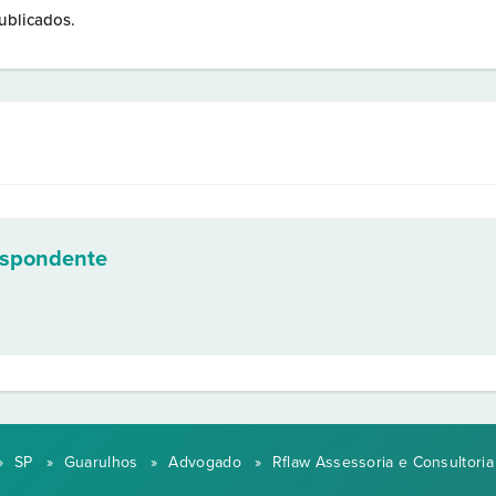
ublicados.
espondente
»
SP
»
Guarulhos
»
Advogado
»
Rflaw Assessoria e Consultoria