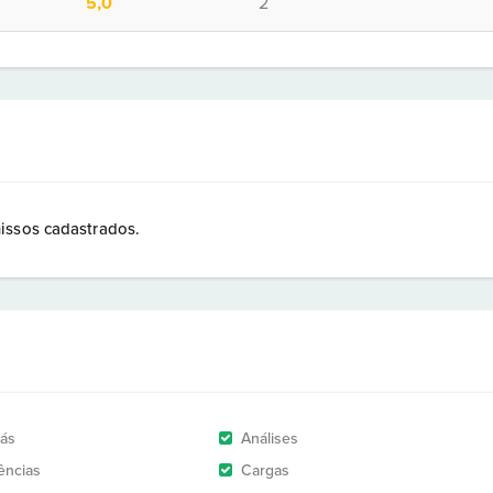
5,0
2
issos cadastrados.
rás
Análises
ências
Cargas