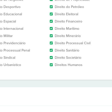
ito Desportivo
Direito do Petróleo
ito Educacional
Direito Eleitoral
to Espacial
Direito Financeiro
to Internacional
Direito Marítimo
to Militar
Direito Minerário
to Previdenciário
Direito Processual Civil
ito Processual Penal
Direito Sanitário
to Sindical
Direito Societário
to Urbanístico
Direitos Humanos