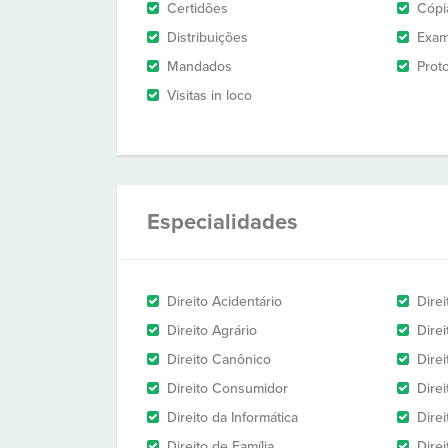
Certidões
Cópi
Distribuições
Exam
Mandados
Prot
Visitas in loco
Especialidades
Direito Acidentário
Direi
Direito Agrário
Dire
Direito Canônico
Direi
Direito Consumidor
Direi
Direito da Informática
Dire
Direito de Família
Dire