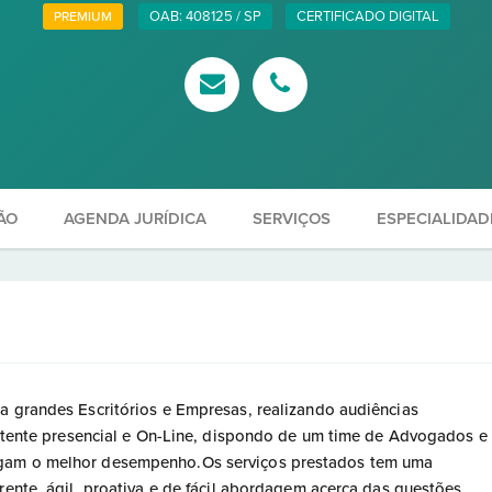
OAB: 408125 / SP
CERTIFICADO DIGITAL
PREMIUM
ÃO
AGENDA JURÍDICA
SERVIÇOS
ESPECIALIDAD
a grandes Escritórios e Empresas, realizando audiências
vertente presencial e On-Line, dispondo de um time de Advogados e
egam o melhor desempenho.Os serviços prestados tem uma
rente, ágil, proativa e de fácil abordagem acerca das questões