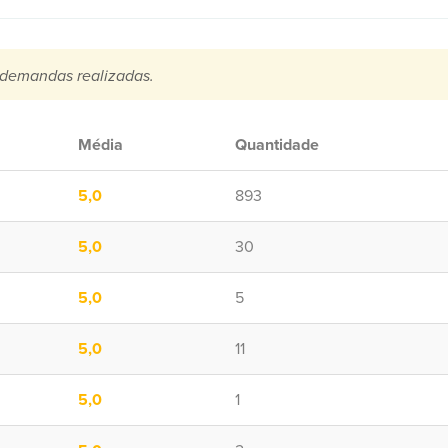
demandas realizadas.
Média
Quantidade
5,0
893
5,0
30
5,0
5
5,0
11
5,0
1