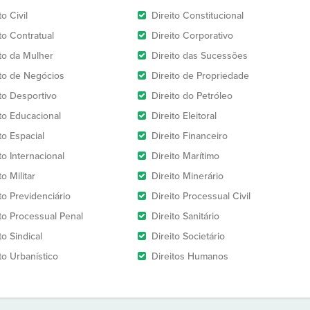
to Civil
Direito Constitucional
to Contratual
Direito Corporativo
ito da Mulher
Direito das Sucessões
ito de Negócios
Direito de Propriedade
ito Desportivo
Direito do Petróleo
ito Educacional
Direito Eleitoral
to Espacial
Direito Financeiro
to Internacional
Direito Marítimo
to Militar
Direito Minerário
to Previdenciário
Direito Processual Civil
ito Processual Penal
Direito Sanitário
to Sindical
Direito Societário
to Urbanístico
Direitos Humanos