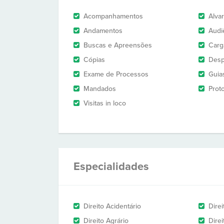
Acompanhamentos
Alva
Andamentos
Audi
Buscas e Apreensões
Carg
Cópias
Des
Exame de Processos
Guia
Mandados
Prot
Visitas in loco
Especialidades
Direito Acidentário
Direi
Direito Agrário
Dire