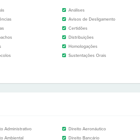
rás
Análises
ências
Avisos de Desligamento
as
Certidões
pachos
Distribuições
s
Homologações
ocolos
Sustentações Orais
to Administrativo
Direito Aeronáutico
ito Ambiental
Direito Bancário