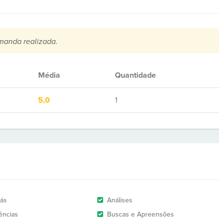
manda realizada.
Média
Quantidade
5,0
1
rás
Análises
ências
Buscas e Apreensões