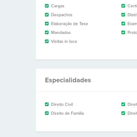
Cargas
Cert
Despachos
Dist
Elaboração de Tese
Exam
Mandados
Prot
Visitas in loco
Especialidades
Direito Civil
Dire
Direito de Família
Dire