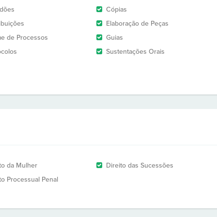
idões
Cópias
ribuições
Elaboração de Peças
e de Processos
Guias
ocolos
Sustentações Orais
ito da Mulher
Direito das Sucessões
ito Processual Penal