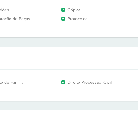
idões
Cópias
oração de Peças
Protocolos
to de Família
Direito Processual Civil