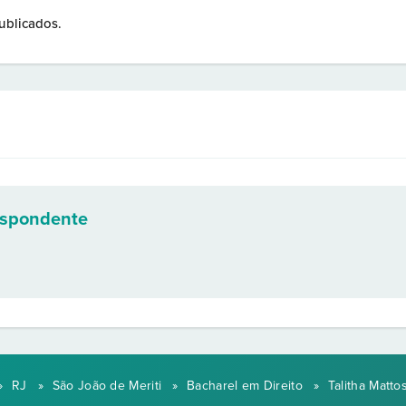
ublicados.
espondente
»
RJ
»
São João de Meriti
»
Bacharel em Direito
»
Talitha Matto