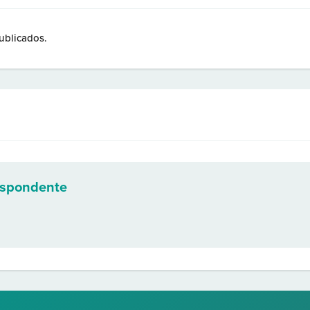
ublicados.
espondente