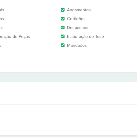
rás
Andamentos
as
Certidões
as
Despachos
oração de Peças
Elaboração de Tese
s
Mandados