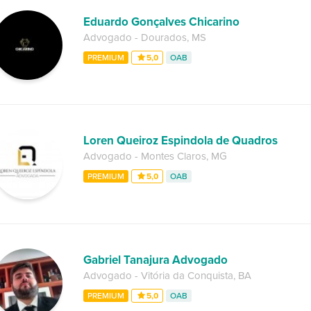
Eduardo Gonçalves Chicarino
Advogado
-
Dourados
,
MS
PREMIUM
5,0
OAB
Loren Queiroz Espindola de Quadros
Advogado
-
Montes Claros
,
MG
PREMIUM
5,0
OAB
Gabriel Tanajura Advogado
Advogado
-
Vitória da Conquista
,
BA
PREMIUM
5,0
OAB