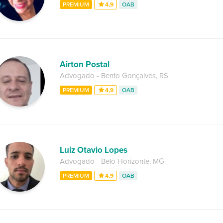
PREMIUM
4,9
OAB
Airton Postal
Advogado
-
Bento Gonçalves
,
RS
PREMIUM
4,9
OAB
Luiz Otavio Lopes
Advogado
-
Belo Horizonte
,
MG
PREMIUM
4,9
OAB