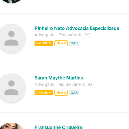
Pinheiro Neto Advocacia Especializada
Advogado
-
Florianópolis
,
SC
PREMIUM
4,8
OAB
Sarah Maythe Martins
Advogado
-
Rio de Janeiro
,
RJ
PREMIUM
5,0
OAB
Fransuanne Cirqueira