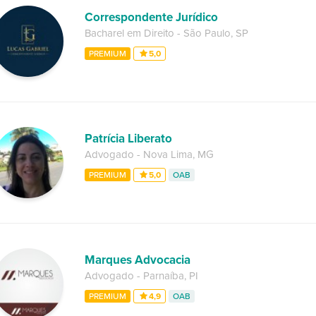
Correspondente Jurídico
Bacharel em Direito
-
São Paulo
,
SP
PREMIUM
5,0
Patrícia Liberato
Advogado
-
Nova Lima
,
MG
PREMIUM
5,0
OAB
Marques Advocacia
Advogado
-
Parnaíba
,
PI
PREMIUM
4,9
OAB