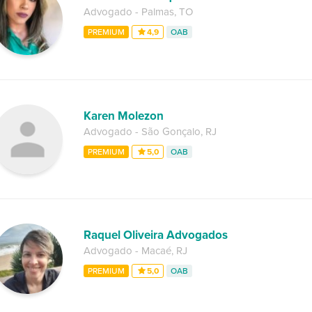
Advogado
-
Palmas
,
TO
PREMIUM
4,9
OAB
Karen Molezon
Advogado
-
São Gonçalo
,
RJ
PREMIUM
5,0
OAB
Raquel Oliveira Advogados
Advogado
-
Macaé
,
RJ
PREMIUM
5,0
OAB