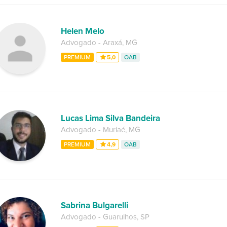
Helen Melo
Advogado
-
Araxá
,
MG
PREMIUM
5,0
OAB
Lucas Lima Silva Bandeira
Advogado
-
Muriaé
,
MG
PREMIUM
4,9
OAB
Sabrina Bulgarelli
Advogado
-
Guarulhos
,
SP