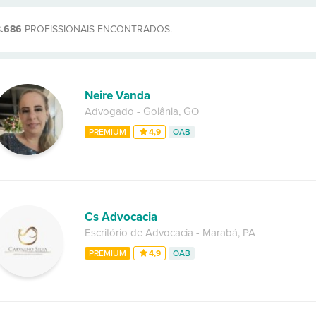
3.686
PROFISSIONAIS ENCONTRADOS.
Neire Vanda
Advogado
-
Goiânia
,
GO
PREMIUM
4,9
OAB
Cs Advocacia
Escritório de Advocacia
-
Marabá
,
PA
PREMIUM
4,9
OAB