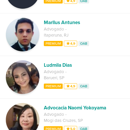
PREMIUM
4,9
OAB
Marllus Antunes
Advogado
-
Itaperuna
,
RJ
PREMIUM
4,9
OAB
Ludmila Dias
Advogado
-
Barueri
,
SP
PREMIUM
4,9
OAB
Advocacia Naomi Yokoyama
Advogado
-
Mogi das Cruzes
,
SP
PREMIUM
5,0
OAB