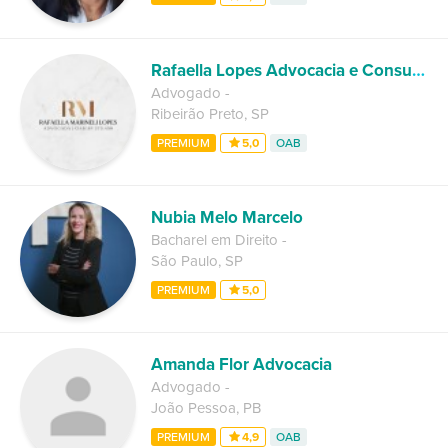
Rafaella Lopes Advocacia e Consultoria Jurídica
Advogado
-
Ribeirão Preto
,
SP
PREMIUM
5,0
OAB
Nubia Melo Marcelo
Bacharel em Direito
-
São Paulo
,
SP
PREMIUM
5,0
Amanda Flor Advocacia
Advogado
-
João Pessoa
,
PB
PREMIUM
4,9
OAB