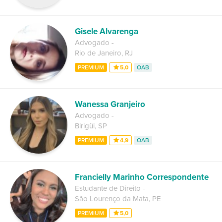
Gisele Alvarenga
Advogado
-
Rio de Janeiro
,
RJ
PREMIUM
5,0
OAB
Wanessa Granjeiro
Advogado
-
Birigüi
,
SP
PREMIUM
4,9
OAB
Francielly Marinho Correspondente
Estudante de Direito
-
São Lourenço da Mata
,
PE
PREMIUM
5,0