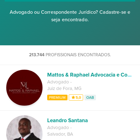
Advogado ou Correspondente Jurídico? Cadastre-se e
seja encontrado.
213.744
PROFISSIONAIS ENCONTRADOS.
Mattos & Raphael Advocacia e Consultoria Jurídica
Advogado
-
Juiz de Fora
,
MG
PREMIUM
5,0
OAB
Leandro Santana
Advogado
-
Salvador
,
BA