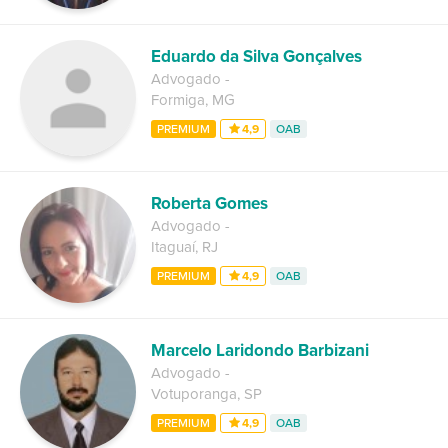
Eduardo da Silva Gonçalves
Advogado
-
Formiga
,
MG
PREMIUM
4,9
OAB
Roberta Gomes
Advogado
-
Itaguaí
,
RJ
PREMIUM
4,9
OAB
Marcelo Laridondo Barbizani
Advogado
-
Votuporanga
,
SP
PREMIUM
4,9
OAB