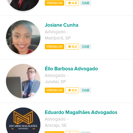
PREMIUM
4,8
OAB
Josiane Cunha
Advogado
-
Mairiporã
,
SP
PREMIUM
5,0
OAB
Élio Barbosa Advogado
Advogado
-
Jundiaí
,
SP
PREMIUM
5,0
OAB
Eduardo Magalhães Advogados
Advogado
-
Aracaju
,
SE