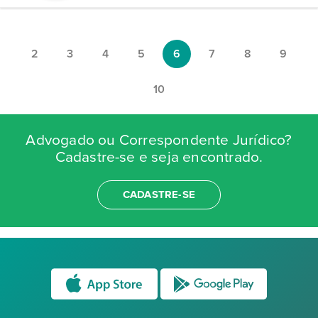
2
3
4
5
6
7
8
9
10
Advogado ou Correspondente Jurídico?
Cadastre-se e seja encontrado.
CADASTRE-SE