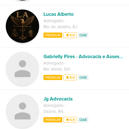
Lucas Alberto
Advogado
-
Rio de Janeiro
,
RJ
PREMIUM
5,0
OAB
Gabrielly Pires - Advocacia e Assessoria Jurídica
Advogado
-
Rio Verde
,
GO
PREMIUM
5,0
OAB
Jg Advocacia
Advogado
-
Osório
,
RS
PREMIUM
4,9
OAB