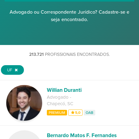
Advogado ou Correspondente Jurídico? Cadastre-se e
seja encontrado.
213.721
PROFISSIONAIS ENCONTRADOS.
UF
Willian Duranti
Advogado
-
Chapecó
,
SC
PREMIUM
5,0
OAB
Bernardo Matos F. Fernandes