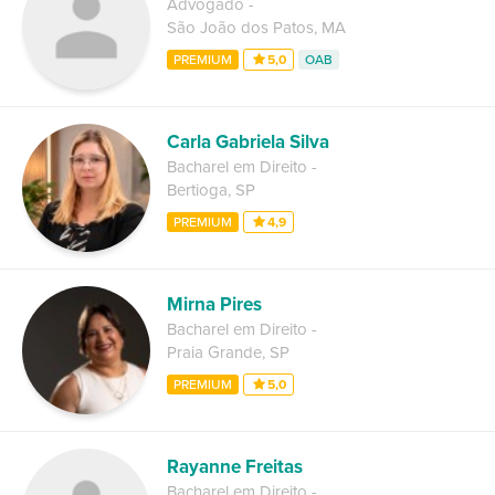
Advogado
-
São João dos Patos
,
MA
PREMIUM
5,0
OAB
Carla Gabriela Silva
Bacharel em Direito
-
Bertioga
,
SP
PREMIUM
4,9
Mirna Pires
Bacharel em Direito
-
Praia Grande
,
SP
PREMIUM
5,0
Rayanne Freitas
Bacharel em Direito
-