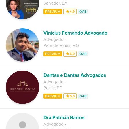
Salvador
,
BA
PREMIUM
4,9
OAB
Vinicius Fernando Advogado
Advogado
-
Pará de Minas
,
MG
PREMIUM
5,0
OAB
Dantas e Dantas Advogados
Advogado
-
Recife
,
PE
PREMIUM
5,0
OAB
Dra Patricia Barros
Advogado
-