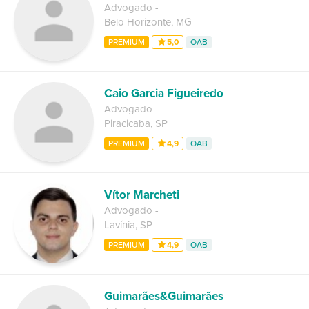
Advogado
-
Belo Horizonte
,
MG
PREMIUM
5,0
OAB
Caio Garcia Figueiredo
Advogado
-
Piracicaba
,
SP
PREMIUM
4,9
OAB
Vítor Marcheti
Advogado
-
Lavínia
,
SP
PREMIUM
4,9
OAB
Guimarães&Guimarães