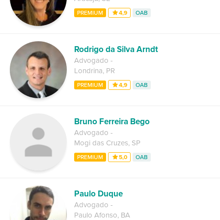
PREMIUM
4,9
OAB
Rodrigo da Silva Arndt
Advogado
-
Londrina
,
PR
PREMIUM
4,9
OAB
Bruno Ferreira Bego
Advogado
-
Mogi das Cruzes
,
SP
PREMIUM
5,0
OAB
Paulo Duque
Advogado
-
Paulo Afonso
,
BA