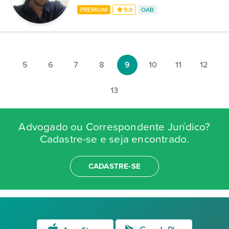
PREMIUM
5,0
OAB
5
6
7
8
9
10
11
12
13
Advogado ou Correspondente Jurídico?
Cadastre-se e seja encontrado.
CADASTRE-SE