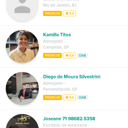
Rio de Janeiro
,
RJ
PREMIUM
5,0
Kamilla Titos
Advogado
-
Campinas
,
SP
PREMIUM
5,0
OAB
Diego de Moura Silvestrini
Advogado
-
Fernandópolis
,
SP
PREMIUM
5,0
OAB
Joseane 71 98682-5358
Escritório de Advocacia
-