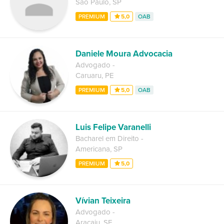
São Paulo
,
SP
PREMIUM
5,0
OAB
Daniele Moura Advocacia
Advogado
-
Caruaru
,
PE
PREMIUM
5,0
OAB
Luis Felipe Varanelli
Bacharel em Direito
-
Americana
,
SP
PREMIUM
5,0
Vívian Teixeira
Advogado
-
Aracaju
,
SE