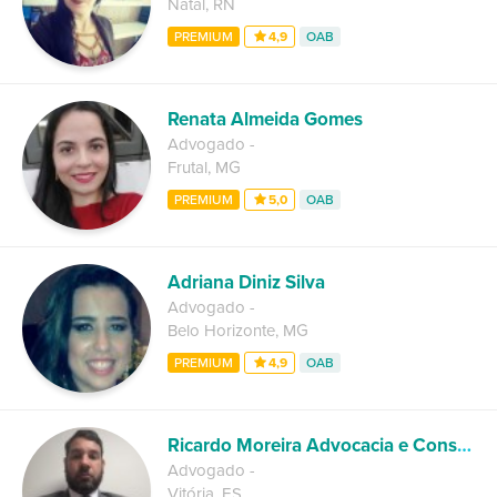
Natal
,
RN
PREMIUM
4,9
OAB
Renata Almeida Gomes
Advogado
-
Frutal
,
MG
PREMIUM
5,0
OAB
Adriana Diniz Silva
Advogado
-
Belo Horizonte
,
MG
PREMIUM
4,9
OAB
Ricardo Moreira Advocacia e Consultoria
Advogado
-
Vitória
,
ES