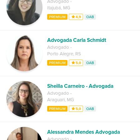
Advogado
-
Itajubá
,
MG
PREMIUM
4,9
OAB
Advogada Carla Schmidt
Advogado
-
Porto Alegre
,
RS
PREMIUM
5,0
OAB
Sheilla Carneiro - Advogada
Advogado
-
Araguari
,
MG
PREMIUM
5,0
OAB
Alessandra Mendes Advogada
Advogado
-