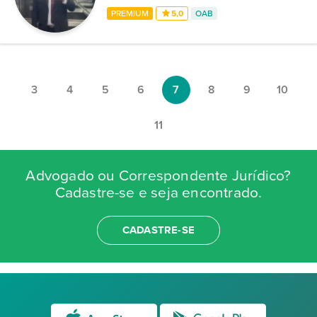
PREMIUM
5,0
OAB
3
4
5
6
7
8
9
10
11
Advogado ou Correspondente Jurídico?
Cadastre-se e seja encontrado.
CADASTRE-SE