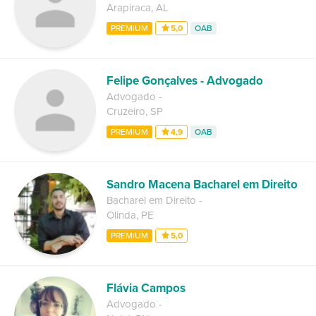
Arapiraca
,
AL
PREMIUM
5,0
OAB
Felipe Gonçalves - Advogado
Advogado
-
Cruzeiro
,
SP
PREMIUM
4,9
OAB
Sandro Macena Bacharel em Direito
Bacharel em Direito
-
Olinda
,
PE
PREMIUM
5,0
Flávia Campos
Advogado
-