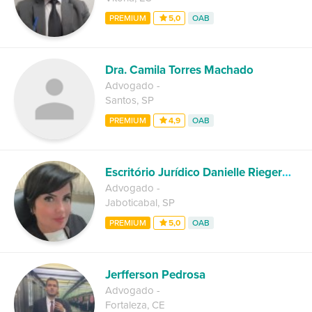
PREMIUM
5,0
OAB
Dra. Camila Torres Machado
Advogado
-
Santos
,
SP
PREMIUM
4,9
OAB
Escritório Jurídico Danielle Riegermann
Advogado
-
Jaboticabal
,
SP
PREMIUM
5,0
OAB
Jerfferson Pedrosa
Advogado
-
Fortaleza
,
CE