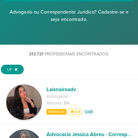
Advogado ou Correspondente Jurídico? Cadastre-se e
seja encontrado.
213.721
PROFISSIONAIS ENCONTRADOS.
UF
Laísnaireadv
Advogado
-
Itabuna
,
BA
PREMIUM
4,9
OAB
Advocacia Jéssica Abreu - Correspondente