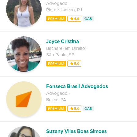
Advogado
-
Rio de Janeiro
,
RJ
PREMIUM
4,9
OAB
Joyce Cristina
Bacharel em Direito
-
São Paulo
,
SP
PREMIUM
5,0
Fonseca Brasil Advogados
Advogado
-
Belém
,
PA
PREMIUM
5,0
OAB
Suzany Vilas Boas Simoes