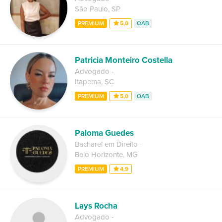
São Paulo
,
SP
PREMIUM
5,0
OAB
Patricia Monteiro Costella
Advogado
-
Itapema
,
SC
PREMIUM
5,0
OAB
Paloma Guedes
Bacharel em Direito
-
Belo Horizonte
,
MG
PREMIUM
4,9
Lays Rocha
Advogado
-