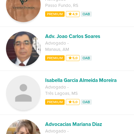
Passo Fundo
,
RS
PREMIUM
4,9
OAB
Adv. Joao Carlos Soares
Advogado
-
Manaus
,
AM
PREMIUM
5,0
OAB
Isabella Garcia Almeida Moreira
Advogado
-
Três Lagoas
,
MS
PREMIUM
5,0
OAB
Advocacias Mariana Diaz
Advogado
-