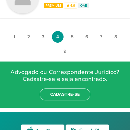
PREMIUM
4,9
OAB
1
2
3
4
5
6
7
8
9
Advogado ou Correspondente Jurídico?
Cadastre-se e seja encontrado.
CADASTRE-SE