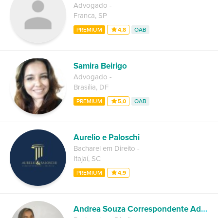
Advogado
-
Franca
,
SP
PREMIUM
4,8
OAB
Samira Beirigo
Advogado
-
Brasília
,
DF
PREMIUM
5,0
OAB
Aurelio e Paloschi
Bacharel em Direito
-
Itajaí
,
SC
PREMIUM
4,9
Andrea Souza Correspondente Administrativo