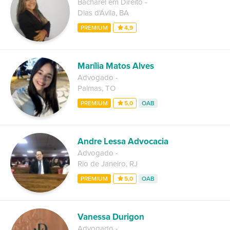
Bacharel em Direito
-
Dias d'Ávila
,
BA
PREMIUM
4,9
Marília Matos Alves
Advogado
-
Palmas
,
TO
PREMIUM
5,0
OAB
Andre Lessa Advocacia
Advogado
-
Rio de Janeiro
,
RJ
PREMIUM
5,0
OAB
Vanessa Durigon
Advogado
-