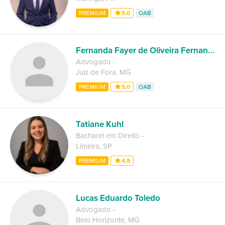
PREMIUM
5,0
OAB
Fernanda Fayer de Oliveira Fernandes
Advogado
-
Juiz de Fora
,
MG
PREMIUM
5,0
OAB
Tatiane Kuhl
Bacharel em Direito
-
Limeira
,
SP
PREMIUM
4,9
Lucas Eduardo Toledo
Advogado
-
Belo Horizonte
,
MG