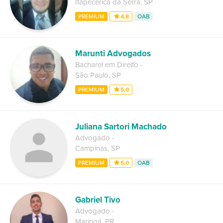
Itapecerica da Serra
,
SP
PREMIUM
4,8
OAB
Marunti Advogados
Bacharel em Direito
-
São Paulo
,
SP
PREMIUM
5,0
Juliana Sartori Machado
Advogado
-
Campinas
,
SP
PREMIUM
5,0
OAB
Gabriel Tivo
Advogado
-
Maringá
,
PR