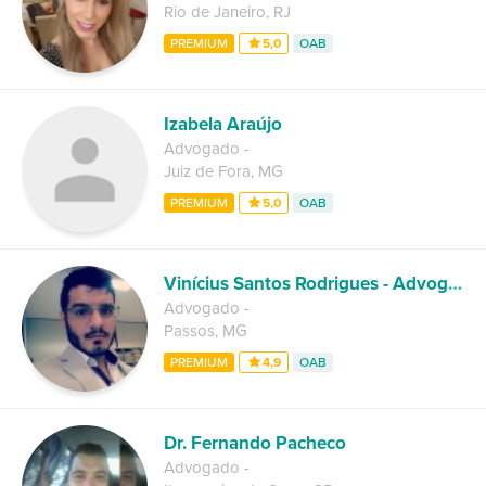
Rio de Janeiro
,
RJ
PREMIUM
5,0
OAB
Izabela Araújo
Advogado
-
Juiz de Fora
,
MG
PREMIUM
5,0
OAB
Vinícius Santos Rodrigues - Advogado
Advogado
-
Passos
,
MG
PREMIUM
4,9
OAB
Dr. Fernando Pacheco
Advogado
-