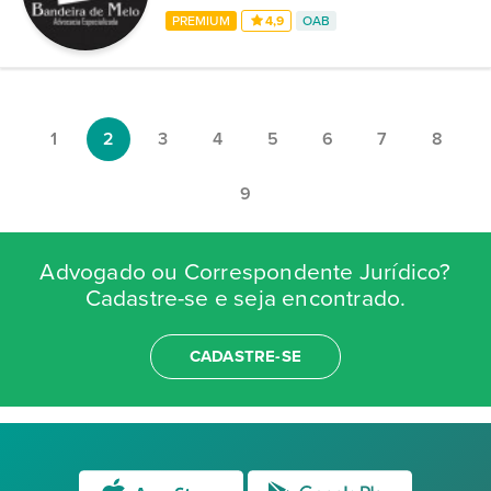
PREMIUM
4,9
OAB
1
2
3
4
5
6
7
8
9
Advogado ou Correspondente Jurídico?
Cadastre-se e seja encontrado.
CADASTRE-SE