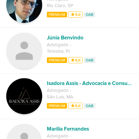
Rio Claro
,
SP
PREMIUM
5,0
OAB
Júnia Benvindo
Advogado
-
Teresina
,
PI
PREMIUM
5,0
OAB
Isadora Assis - Advocacia e Consultoria Jurídica
Advogado
-
São Luís
,
MA
PREMIUM
5,0
OAB
Marilia Fernandes
Advogado
-