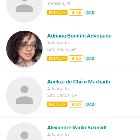
Teresina
,
PI
PREMIUM
4,9
OAB
Adriana Bomfim Advogada
Advogado
-
São Paulo
,
SP
PREMIUM
5,0
OAB
Aneliza de Chico Machado
Advogado
-
São Carlos
,
SP
PREMIUM
5,0
OAB
Alexandre Radin Schmidt
Advogado
-