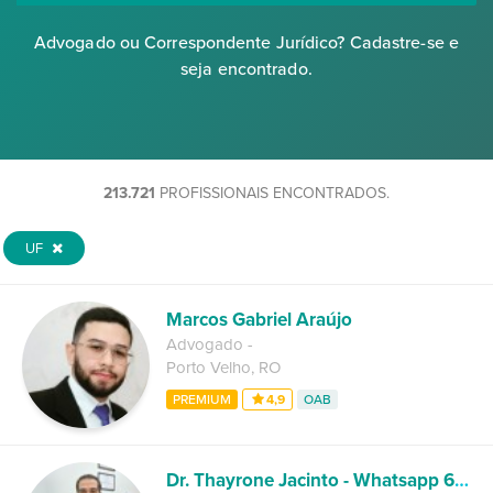
Advogado ou Correspondente Jurídico? Cadastre-se e
seja encontrado.
213.721
PROFISSIONAIS ENCONTRADOS.
UF
Marcos Gabriel Araújo
Advogado
-
Porto Velho
,
RO
PREMIUM
4,9
OAB
Dr. Thayrone Jacinto - Whatsapp 62 99370-7333.