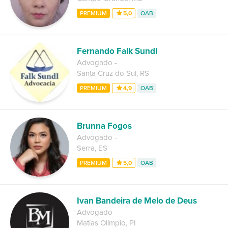
PREMIUM
5,0
OAB
Fernando Falk Sundl
Advogado
-
Santa Cruz do Sul
,
RS
PREMIUM
4,9
OAB
Brunna Fogos
Advogado
-
Serra
,
ES
PREMIUM
5,0
OAB
Ivan Bandeira de Melo de Deus
Advogado
-
Matias Olímpio
,
PI