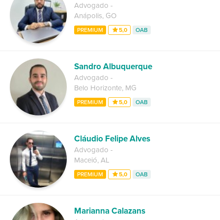
Advogado
-
Anápolis
,
GO
PREMIUM
5,0
OAB
Sandro Albuquerque
Advogado
-
Belo Horizonte
,
MG
PREMIUM
5,0
OAB
Cláudio Felipe Alves
Advogado
-
Maceió
,
AL
PREMIUM
5,0
OAB
Marianna Calazans