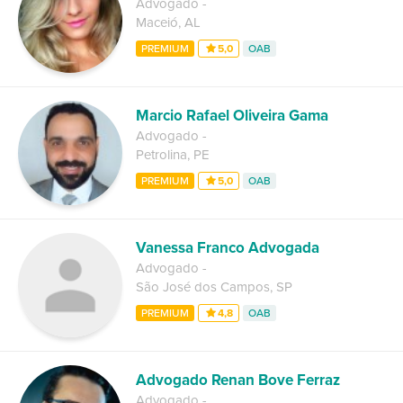
Advogado
-
Maceió
,
AL
PREMIUM
5,0
OAB
Marcio Rafael Oliveira Gama
Advogado
-
Petrolina
,
PE
PREMIUM
5,0
OAB
Vanessa Franco Advogada
Advogado
-
São José dos Campos
,
SP
PREMIUM
4,8
OAB
Advogado Renan Bove Ferraz
Advogado
-