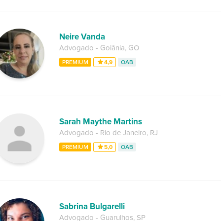
Neire Vanda
Advogado
-
Goiânia
,
GO
PREMIUM
4,9
OAB
Sarah Maythe Martins
Advogado
-
Rio de Janeiro
,
RJ
PREMIUM
5,0
OAB
Sabrina Bulgarelli
Advogado
-
Guarulhos
,
SP