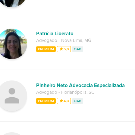
Patrícia Liberato
Advogado
-
Nova Lima
,
MG
PREMIUM
5,0
OAB
Pinheiro Neto Advocacia Especializada
Advogado
-
Florianópolis
,
SC
PREMIUM
4,8
OAB