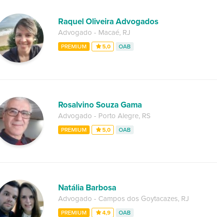
Raquel Oliveira Advogados
Advogado
-
Macaé
,
RJ
PREMIUM
5,0
OAB
Rosalvino Souza Gama
Advogado
-
Porto Alegre
,
RS
PREMIUM
5,0
OAB
Natália Barbosa
Advogado
-
Campos dos Goytacazes
,
RJ
PREMIUM
4,9
OAB