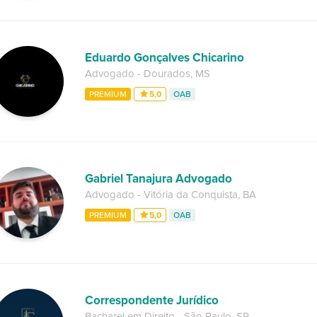
Eduardo Gonçalves Chicarino
Advogado
-
Dourados
,
MS
PREMIUM
5,0
OAB
Gabriel Tanajura Advogado
Advogado
-
Vitória da Conquista
,
BA
PREMIUM
5,0
OAB
Correspondente Jurídico
Bacharel em Direito
-
São Paulo
,
SP