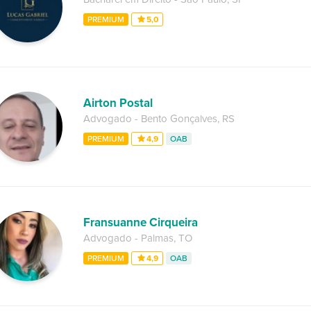
PREMIUM
5,0
Airton Postal
Advogado
-
Bento Gonçalves
,
RS
PREMIUM
4,9
OAB
Fransuanne Cirqueira
Advogado
-
Palmas
,
TO
PREMIUM
4,9
OAB