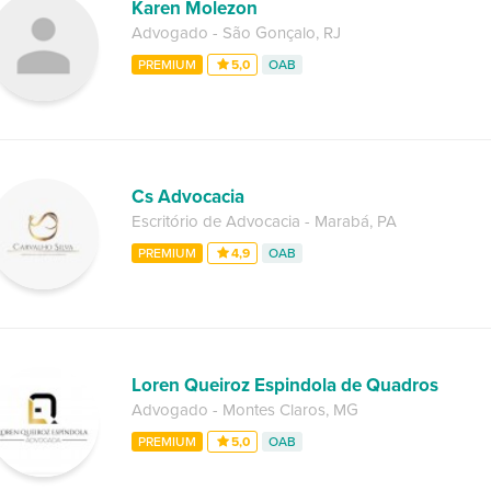
Karen Molezon
Advogado
-
São Gonçalo
,
RJ
PREMIUM
5,0
OAB
Cs Advocacia
Escritório de Advocacia
-
Marabá
,
PA
PREMIUM
4,9
OAB
Loren Queiroz Espindola de Quadros
Advogado
-
Montes Claros
,
MG
PREMIUM
5,0
OAB