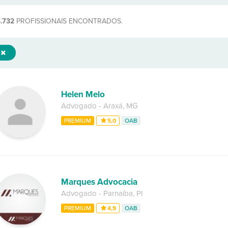
.732
PROFISSIONAIS ENCONTRADOS.
Helen Melo
Advogado
-
Araxá
,
MG
PREMIUM
5,0
OAB
Marques Advocacia
Advogado
-
Parnaíba
,
PI
PREMIUM
4,9
OAB