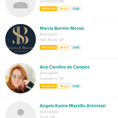
Dourados
,
MS
PREMIUM
5,0
OAB
Marcia Barreto Morais
Advogado
-
São Paulo
,
SP
PREMIUM
4,9
OAB
Ana Caroline de Campos
Advogado
-
Guarulhos
,
SP
PREMIUM
4,9
OAB
Angela Karine Mazzillo Antoniazi
Advogado
-
Tupã
,
SP