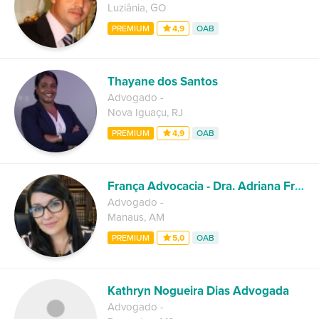
Luziânia
,
GO
PREMIUM
4,9
OAB
Thayane dos Santos
Advogado
-
Nova Iguaçu
,
RJ
PREMIUM
4,9
OAB
França Advocacia - Dra. Adriana França
Advogado
-
Manaus
,
AM
PREMIUM
5,0
OAB
Kathryn Nogueira Dias Advogada
Advogado
-