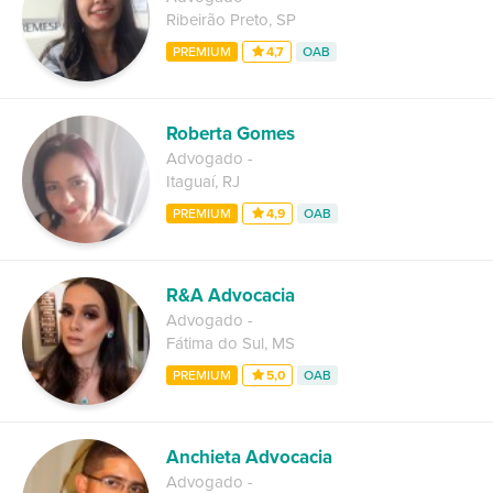
Ribeirão Preto
,
SP
PREMIUM
4,7
OAB
Roberta Gomes
Advogado
-
Itaguaí
,
RJ
PREMIUM
4,9
OAB
R&A Advocacia
Advogado
-
Fátima do Sul
,
MS
PREMIUM
5,0
OAB
Anchieta Advocacia
Advogado
-