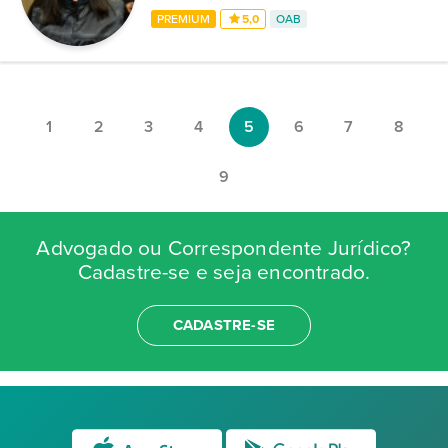
PREMIUM
5,0
OAB
1
2
3
4
5
6
7
8
9
Advogado ou Correspondente Jurídico?
Cadastre-se e seja encontrado.
CADASTRE-SE