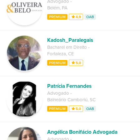
Advogado
-
Belém
,
PA
PREMIUM
4,9
OAB
Kadosh_Paralegais
Bacharel em Direito
-
Fortaleza
,
CE
PREMIUM
5,0
Patrícia Fernandes
Advogado
-
Balneário Camboriú
,
SC
PREMIUM
5,0
OAB
Angélica Bonifácio Advogada
Advogado
-