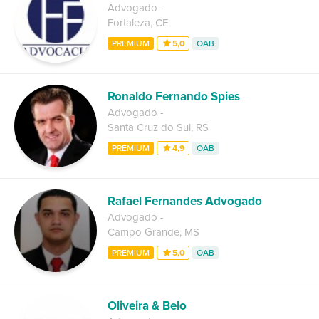
Advogado
-
Fortaleza
,
CE
PREMIUM
5,0
OAB
Ronaldo Fernando Spies
Advogado
-
Santa Cruz do Sul
,
RS
PREMIUM
4,9
OAB
Rafael Fernandes Advogado
Advogado
-
Campo Grande
,
MS
PREMIUM
5,0
OAB
Oliveira & Belo