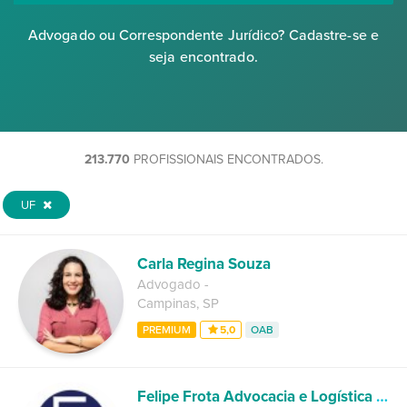
Advogado ou Correspondente Jurídico? Cadastre-se e
seja encontrado.
213.770
PROFISSIONAIS ENCONTRADOS.
UF
Carla Regina Souza
Advogado
-
Campinas
,
SP
PREMIUM
5,0
OAB
Felipe Frota Advocacia e Logística Jurídica