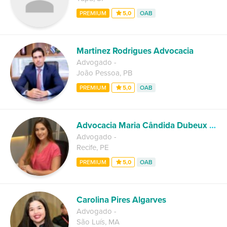
PREMIUM
5,0
OAB
Martinez Rodrigues Advocacia
Advogado
-
João Pessoa
,
PB
PREMIUM
5,0
OAB
Advocacia Maria Cândida Dubeux de Paula
Advogado
-
Recife
,
PE
PREMIUM
5,0
OAB
Carolina Pires Algarves
Advogado
-
São Luís
,
MA