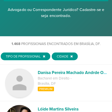
Advogado ou Correspondente Jurídico? Cadastre-se e
seja encontrado.
1.468
PROFISSIONAIS ENCONTRADOS EM BRASÍLIA, DF.
TIPO DE PROFISSIONAL
CIDADE
Danisa Pereira Machado Andrde Oliveira
Bacharel em Direito
-
Brasília
,
DF
PREMIUM
Lóide Martins Silveira