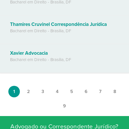
Bacharel em Direito
-
Brasília
,
DF
Thamires Cruvinel Correspondência Jurídica
Bacharel em Direito
-
Brasília
,
DF
Xavier Advocacia
Bacharel em Direito
-
Brasília
,
DF
1
2
3
4
5
6
7
8
9
Advogado ou Correspondente Jurídico?