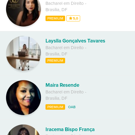
Bacharel em Direito
-
Brasília
,
DF
PREMIUM
5,0
Layslla Gonçalves Tavares
Bacharel em Direito
-
Brasília
,
DF
PREMIUM
Maira Resende
Bacharel em Direito
-
Brasília
,
DF
PREMIUM
OAB
Iracema Bispo França