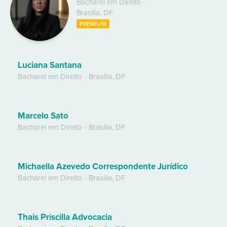
Bacharel em Direito
-
Brasília
,
DF
PREMIUM
Luciana Santana
Bacharel em Direito
-
Brasília
,
DF
Marcelo Sato
Bacharel em Direito
-
Brasília
,
DF
Michaella Azevedo Correspondente Jurídico
Bacharel em Direito
-
Brasília
,
DF
Thais Priscilla Advocacia