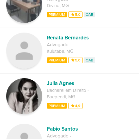
Divino
,
MG
PREMIUM
5,0
OAB
Renata Bernardes
Advogado
-
Ituiutaba
,
MG
PREMIUM
5,0
OAB
Julia Agnes
Bacharel em Direito
-
Baependi
,
MG
PREMIUM
4,9
Fabio Santos
Advogado
-