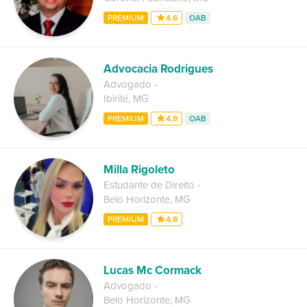
PREMIUM
4,6
OAB
Advocacia Rodrigues
Advogado
-
Ibirité
,
MG
PREMIUM
4,9
OAB
Milla Rigoleto
Estudante de Direito
-
Belo Horizonte
,
MG
PREMIUM
4,8
Lucas Mc Cormack
Advogado
-
Belo Horizonte
,
MG