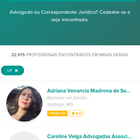
Advogado ou Correspondente Jurídico? Cadastre-se e
seja encontrado.
22.915
PROFISSIONAIS ENCONTRADOS EM MINAS GERAIS.
UF
Adriana Venancia Madrona de Sousa
Bacharel em Direito
-
Ipatinga
,
MG
PREMIUM
5,0
Caroline Veiga Advogadas Associadas