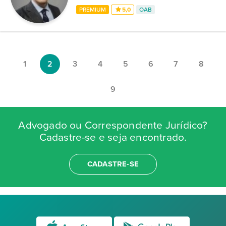
PREMIUM
5,0
OAB
1
2
3
4
5
6
7
8
9
Advogado ou Correspondente Jurídico?
Cadastre-se e seja encontrado.
CADASTRE-SE