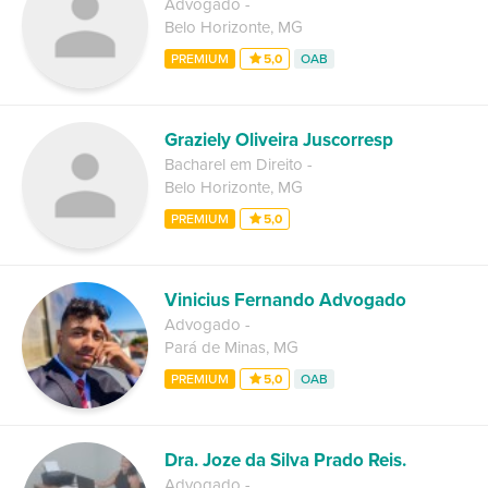
Advogado
-
Belo Horizonte
,
MG
PREMIUM
5,0
OAB
Graziely Oliveira Juscorresp
Bacharel em Direito
-
Belo Horizonte
,
MG
PREMIUM
5,0
Vinicius Fernando Advogado
Advogado
-
Pará de Minas
,
MG
PREMIUM
5,0
OAB
Dra. Joze da Silva Prado Reis.
Advogado
-