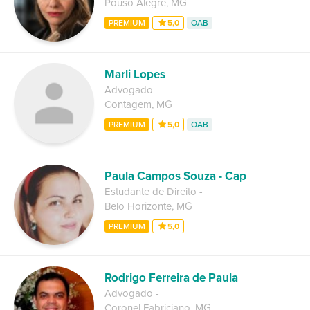
Pouso Alegre
,
MG
PREMIUM
5,0
OAB
Marli Lopes
Advogado
-
Contagem
,
MG
PREMIUM
5,0
OAB
Paula Campos Souza - Cap
Estudante de Direito
-
Belo Horizonte
,
MG
PREMIUM
5,0
Rodrigo Ferreira de Paula
Advogado
-
Coronel Fabriciano
,
MG