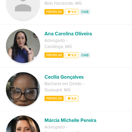
Belo Horizonte
,
MG
PREMIUM
5,0
OAB
Ana Carolina Oliveira
Advogado
-
Caratinga
,
MG
PREMIUM
5,0
OAB
Cecilia Gonçalves
Bacharel em Direito
-
Guaxupé
,
MG
PREMIUM
5,0
Márcia Michelle Pereira
Advogado
-