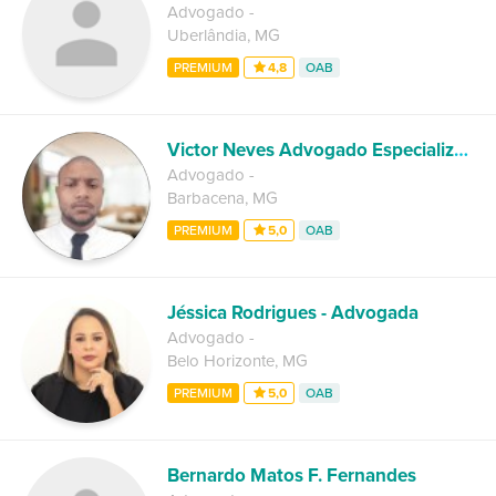
Advogado
-
Uberlândia
,
MG
PREMIUM
4,8
OAB
Victor Neves Advogado Especializado
Advogado
-
Barbacena
,
MG
PREMIUM
5,0
OAB
Jéssica Rodrigues - Advogada
Advogado
-
Belo Horizonte
,
MG
PREMIUM
5,0
OAB
Bernardo Matos F. Fernandes