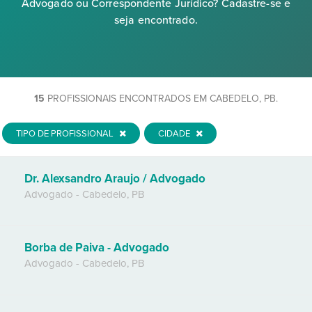
Advogado ou Correspondente Jurídico? Cadastre-se e
seja encontrado.
15
PROFISSIONAIS ENCONTRADOS EM CABEDELO, PB.
TIPO DE PROFISSIONAL
CIDADE
Dr. Alexsandro Araujo / Advogado
Advogado
-
Cabedelo
,
PB
Borba de Paiva - Advogado
Advogado
-
Cabedelo
,
PB