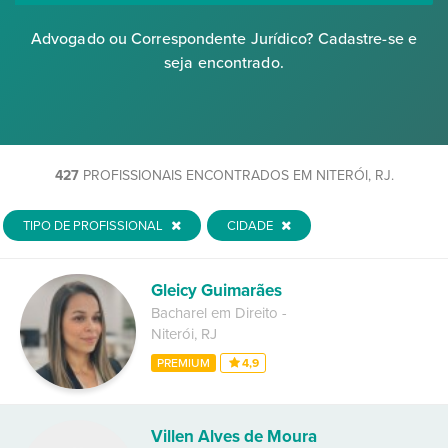
Advogado ou Correspondente Jurídico? Cadastre-se e
seja encontrado.
427
PROFISSIONAIS ENCONTRADOS EM NITERÓI, RJ.
TIPO DE PROFISSIONAL
CIDADE
Gleicy Guimarães
Bacharel em Direito
-
Niterói
,
RJ
PREMIUM
4,9
Villen Alves de Moura