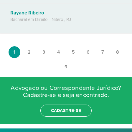
Rayane Ribeiro
Bacharel em Direito
-
Niterói
,
RJ
1
2
3
4
5
6
7
8
9
Advogado ou Correspondente Jurídico?
Cadastre-se e seja encontrado.
CADASTRE-SE