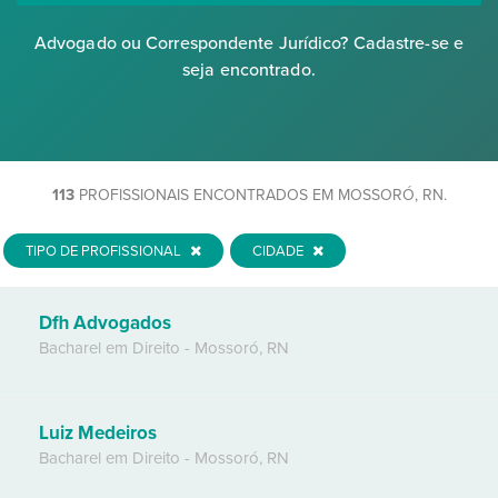
Advogado ou Correspondente Jurídico? Cadastre-se e
seja encontrado.
113
PROFISSIONAIS ENCONTRADOS EM MOSSORÓ, RN.
TIPO DE PROFISSIONAL
CIDADE
Dfh Advogados
Bacharel em Direito
-
Mossoró
,
RN
Luiz Medeiros
Bacharel em Direito
-
Mossoró
,
RN