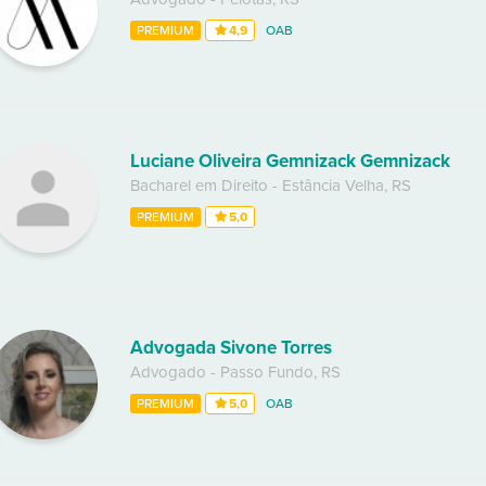
PREMIUM
4,9
OAB
Luciane Oliveira Gemnizack Gemnizack
Bacharel em Direito
-
Estância Velha
,
RS
PREMIUM
5,0
Advogada Sivone Torres
Advogado
-
Passo Fundo
,
RS
PREMIUM
5,0
OAB