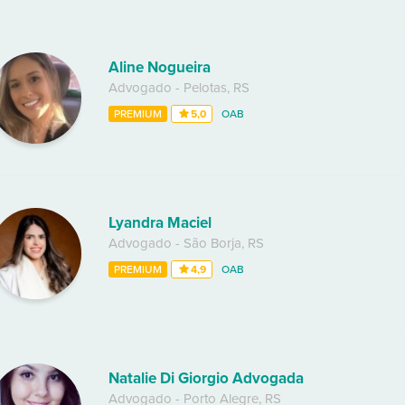
Aline Nogueira
Advogado
-
Pelotas
,
RS
PREMIUM
5,0
OAB
Lyandra Maciel
Advogado
-
São Borja
,
RS
PREMIUM
4,9
OAB
Natalie Di Giorgio Advogada
Advogado
-
Porto Alegre
,
RS