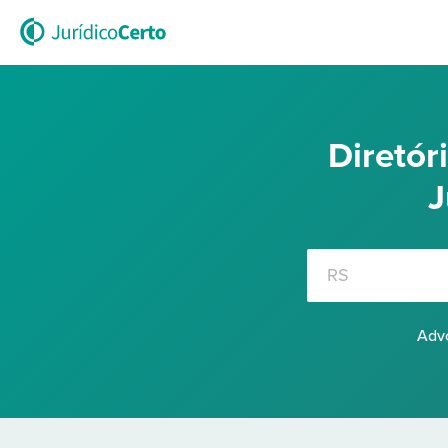
Diretó
J
Advo