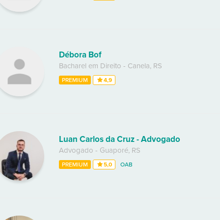
Débora Bof
Bacharel em Direito
-
Canela
,
RS
PREMIUM
4,9
Luan Carlos da Cruz - Advogado
Advogado
-
Guaporé
,
RS
PREMIUM
5,0
OAB