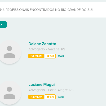
214
PROFISSIONAIS ENCONTRADOS NO RIO GRANDE DO SUL.
Daiane Zanotto
Advogado
-
Vacaria
,
RS
PREMIUM
5,0
OAB
Luciane Magui
Advogado
-
Porto Alegre
,
RS
PREMIUM
5,0
OAB