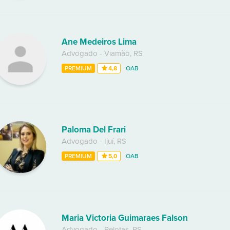
Ane Medeiros Lima
Advogado
-
Viamão
,
RS
PREMIUM
4,8
OAB
Paloma Del Frari
Advogado
-
Ijuí
,
RS
PREMIUM
5,0
OAB
Maria Victoria Guimaraes Falson
Advogado
-
Pelotas
,
RS