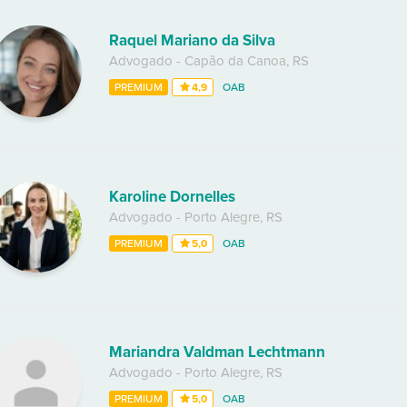
Raquel Mariano da Silva
Advogado
-
Capão da Canoa
,
RS
PREMIUM
4,9
OAB
Karoline Dornelles
Advogado
-
Porto Alegre
,
RS
PREMIUM
5,0
OAB
Mariandra Valdman Lechtmann
Advogado
-
Porto Alegre
,
RS
PREMIUM
5,0
OAB