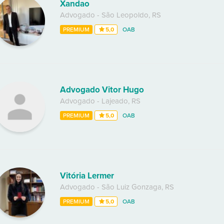
Xandao
Advogado
-
São Leopoldo
,
RS
PREMIUM
5,0
OAB
Advogado Vitor Hugo
Advogado
-
Lajeado
,
RS
PREMIUM
5,0
OAB
Vitória Lermer
Advogado
-
São Luiz Gonzaga
,
RS
PREMIUM
5,0
OAB