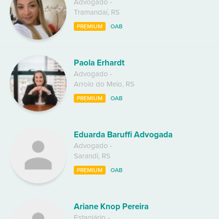
Advogado
-
Tramandaí
,
RS
PREMIUM
OAB
Paola Erhardt
Advogado
-
Arroio do Meio
,
RS
PREMIUM
OAB
Eduarda Baruffi Advogada
Advogado
-
Sarandi
,
RS
PREMIUM
OAB
Ariane Knop Pereira
Estagiário
-