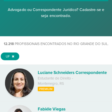
Advogado ou Correspondente Jurídico? Cadastre-se e
seja encontrado.
12.218
PROFISSIONAIS ENCONTRADOS NO RIO GRANDE DO SUL.
UF
Luciane Schneiders Correspondente
Estudante de Direito
-
Montenegro
,
RS
PREMIUM
Fabiéle Viegas