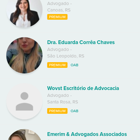
Advogado
-
Canoas
,
RS
PREMIUM
Dra. Eduarda Corrêa Chaves
Advogado
-
São Leopoldo
,
RS
PREMIUM
OAB
Wovst Escritório de Advocacia
Advogado
-
Santa Rosa
,
RS
PREMIUM
OAB
Emerim & Advogados Associados