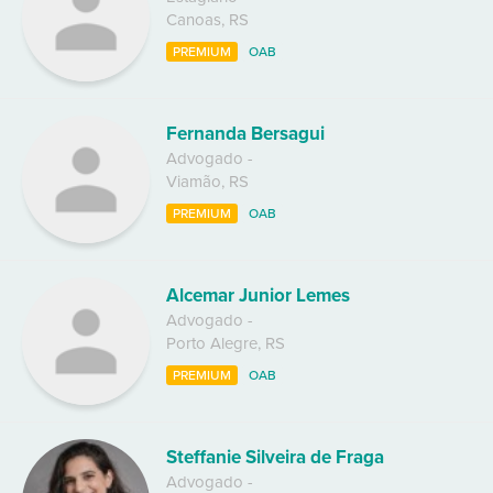
Canoas
,
RS
PREMIUM
OAB
Fernanda Bersagui
Advogado
-
Viamão
,
RS
PREMIUM
OAB
Alcemar Junior Lemes
Advogado
-
Porto Alegre
,
RS
PREMIUM
OAB
Steffanie Silveira de Fraga
Advogado
-