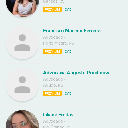
Canoas
,
RS
PREMIUM
OAB
Francisco Macedo Ferreira
Advogado
-
Porto Alegre
,
RS
PREMIUM
OAB
Advocacia Augusto Prochnow
Advogado
-
Agudo
,
RS
PREMIUM
OAB
Liliane Freitas
Advogado
-
Rio Grande
,
RS