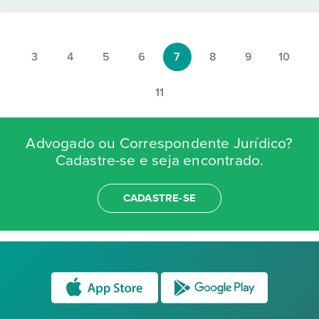
3
4
5
6
7
8
9
10
11
Advogado ou Correspondente Jurídico?
Cadastre-se e seja encontrado.
CADASTRE-SE