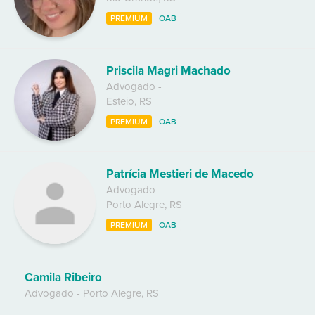
PREMIUM
OAB
Priscila Magri Machado
Advogado
-
Esteio
,
RS
PREMIUM
OAB
Patrícia Mestieri de Macedo
Advogado
-
Porto Alegre
,
RS
PREMIUM
OAB
Camila Ribeiro
Advogado
-
Porto Alegre
,
RS