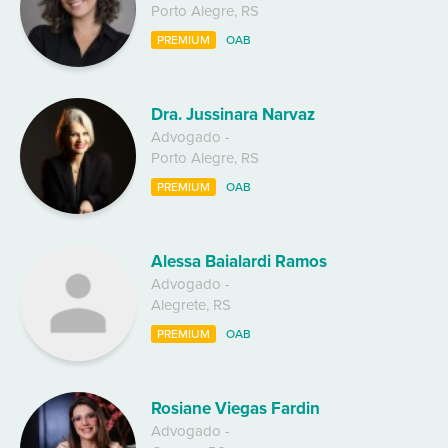
Porto Alegre
,
RS
PREMIUM
OAB
Dra. Jussinara Narvaz
Advogado
-
Porto Alegre
,
RS
PREMIUM
OAB
Alessa Baialardi Ramos
Advogado
-
Alegrete
,
RS
PREMIUM
OAB
Rosiane Viegas Fardin
Advogado
-