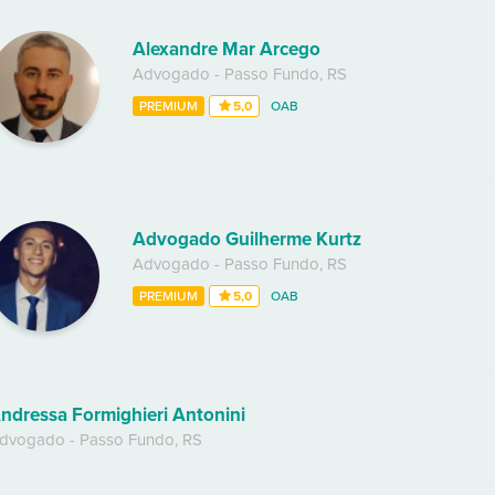
Alexandre Mar Arcego
Advogado
-
Passo Fundo
,
RS
PREMIUM
5,0
OAB
Advogado Guilherme Kurtz
Advogado
-
Passo Fundo
,
RS
PREMIUM
5,0
OAB
ndressa Formighieri Antonini
dvogado
-
Passo Fundo
,
RS