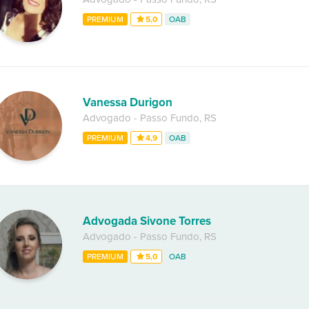
PREMIUM
5,0
OAB
Vanessa Durigon
Advogado
-
Passo Fundo
,
RS
PREMIUM
4,9
OAB
Advogada Sivone Torres
Advogado
-
Passo Fundo
,
RS
PREMIUM
5,0
OAB