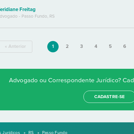
eridiane Freitag
dvogado
-
Passo Fundo
,
RS
« Anterior
1
2
3
4
5
6
Advogado ou Correspondente Jurídico? Cada
CADASTRE-SE
 Jurídicos
»
RS
»
Passo Fundo