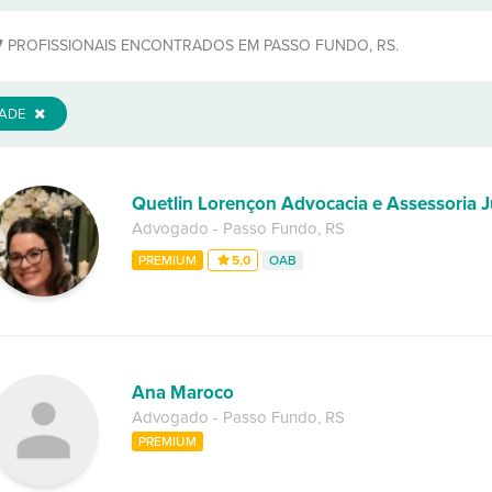
7
PROFISSIONAIS ENCONTRADOS EM PASSO FUNDO, RS.
DADE
Quetlin Lorençon Advocacia e Assessoria J
Advogado
-
Passo Fundo
,
RS
PREMIUM
5,0
OAB
Ana Maroco
Advogado
-
Passo Fundo
,
RS
PREMIUM