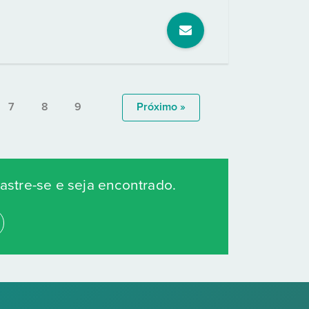
7
8
9
Próximo »
stre-se e seja encontrado.