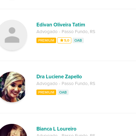
Edivan Oliveira Tatim
Advogado
-
Passo Fundo
,
RS
PREMIUM
5,0
OAB
Dra Luciene Zapello
Advogado
-
Passo Fundo
,
RS
PREMIUM
OAB
Bianca L Loureiro
Advogado
-
Passo Fundo
,
RS