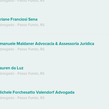
dvogado
-
Passo Fundo
,
RS
riane Franciosi Sena
dvogado
-
Passo Fundo
,
RS
manuele Maldaner Advocacia & Assessoria Juridica
dvogado
-
Passo Fundo
,
RS
auren da Luz
dvogado
-
Passo Fundo
,
RS
ichele Forchesatto Valendorf Advogada
dvogado
-
Passo Fundo
,
RS