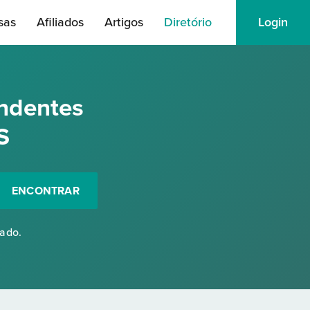
sas
Afiliados
Artigos
Diretório
Login
ndentes
S
ENCONTRAR
rado.