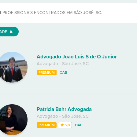
4
PROFISSIONAIS ENCONTRADOS EM SÃO JOSÉ, SC.
DADE
Advogado João Luis S de O Junior
Advogado
-
São José
,
SC
PREMIUM
OAB
Patricia Bahr Advogada
Advogado
-
São José
,
SC
PREMIUM
5,0
OAB