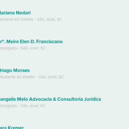
ariana Nodari
acharel em Direito
-
São José
,
SC
rª. Meire Elen D. Franciscano
dvogado
-
São José
,
SC
hiago Moraes
studante de Direito
-
São José
,
SC
angelis Melo Advocacia & Consultoria Jurídica
dvogado
-
São José
,
SC
ara Kremer