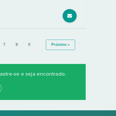
7
8
9
Próximo »
stre-se e seja encontrado.