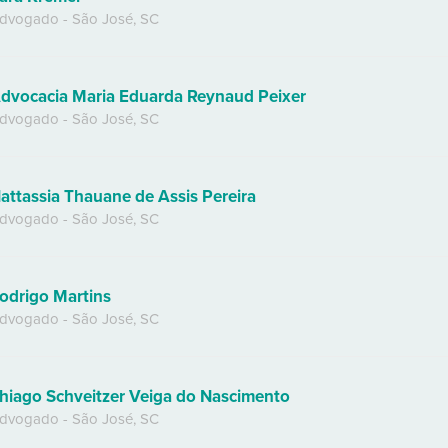
dvogado
-
São José
,
SC
dvocacia Maria Eduarda Reynaud Peixer
dvogado
-
São José
,
SC
attassia Thauane de Assis Pereira
dvogado
-
São José
,
SC
odrigo Martins
dvogado
-
São José
,
SC
hiago Schveitzer Veiga do Nascimento
dvogado
-
São José
,
SC