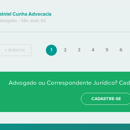
atniel Cunha Advocacia
dvogado
-
São José
,
SC
« Anterior
1
2
3
4
5
6
Advogado ou Correspondente Jurídico? Cada
CADASTRE-SE