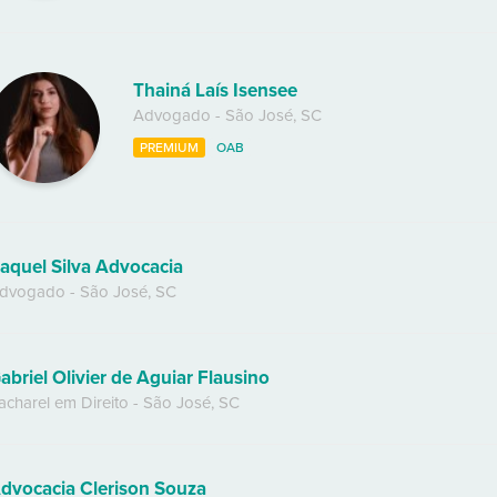
Thainá Laís Isensee
Advogado
-
São José
,
SC
PREMIUM
OAB
aquel Silva Advocacia
dvogado
-
São José
,
SC
abriel Olivier de Aguiar Flausino
acharel em Direito
-
São José
,
SC
dvocacia Clerison Souza