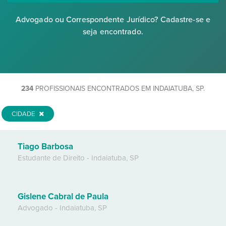
Advogado ou Correspondente Jurídico? Cadastre-se e
seja encontrado.
234
PROFISSIONAIS ENCONTRADOS EM INDAIATUBA, SP.
CIDADE
Tiago Barbosa
Estudante de Direito
-
Indaiatuba
,
SP
Gislene Cabral de Paula
Advogado
-
Indaiatuba
,
SP