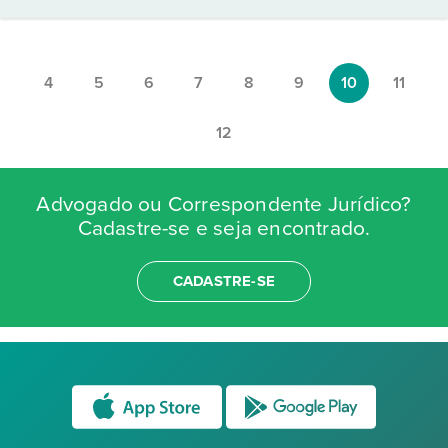
4
5
6
7
8
9
10
11
12
Advogado ou Correspondente Jurídico?
Cadastre-se e seja encontrado.
CADASTRE-SE