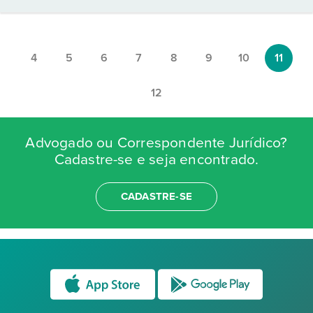
4
5
6
7
8
9
10
11
12
Advogado ou Correspondente Jurídico?
Cadastre-se e seja encontrado.
CADASTRE-SE