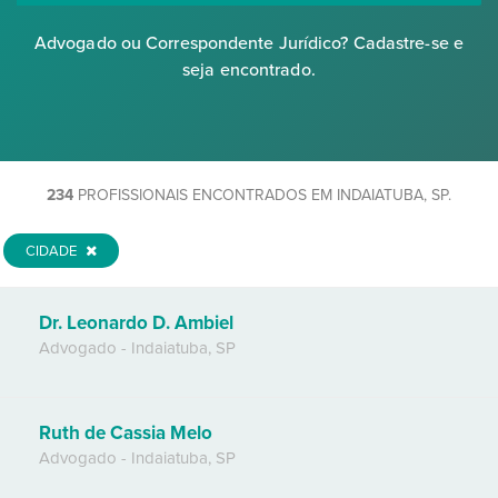
Advogado ou Correspondente Jurídico? Cadastre-se e
seja encontrado.
234
PROFISSIONAIS ENCONTRADOS EM INDAIATUBA, SP.
CIDADE
Dr. Leonardo D. Ambiel
Advogado
-
Indaiatuba
,
SP
Ruth de Cassia Melo
Advogado
-
Indaiatuba
,
SP