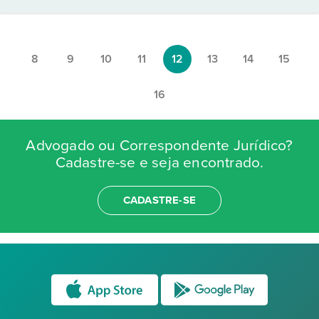
8
9
10
11
12
13
14
15
16
Advogado ou Correspondente Jurídico?
Cadastre-se e seja encontrado.
CADASTRE-SE