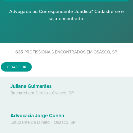
Advogado ou Correspondente Jurídico? Cadastre-se e
seja encontrado.
635
PROFISSIONAIS ENCONTRADOS EM OSASCO, SP.
CIDADE
Juliana Guimarães
Bacharel em Direito
-
Osasco
,
SP
Advocacia Jorge Cunha
Estudante de Direito
-
Osasco
,
SP