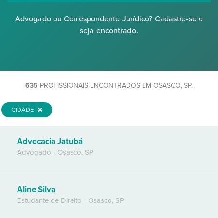
Advogado ou Correspondente Jurídico? Cadastre-se e
seja encontrado.
635
PROFISSIONAIS ENCONTRADOS EM OSASCO, SP.
CIDADE
Advocacia Jatubá
Advogado
-
Osasco
,
SP
Aline Silva
Estudante de Direito
-
Osasco
,
SP