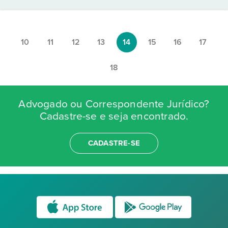
10
11
12
13
14
15
16
17
18
Advogado ou Correspondente Jurídico?
Cadastre-se e seja encontrado.
CADASTRE-SE