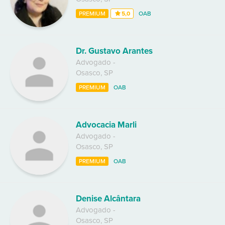
PREMIUM
5,0
OAB
Dr. Gustavo Arantes
Advogado
-
Osasco
,
SP
PREMIUM
OAB
Advocacia Marli
Advogado
-
Osasco
,
SP
PREMIUM
OAB
Denise Alcântara
Advogado
-
Osasco
,
SP