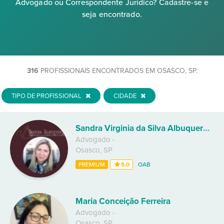
Advogado ou Correspondente Jurídico? Cadastre-se e
seja encontrado.
316
PROFISSIONAIS ENCONTRADOS EM OSASCO, SP.
TIPO DE PROFISSIONAL
CIDADE
Sandra Virginia da Silva Albuquerque
Advogado
-
Osasco
,
SP
PREMIUM
5,0
OAB
Maria Conceição Ferreira
Advogado
-
Osasco
,
SP