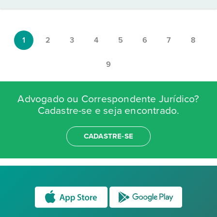
1
2
3
4
5
6
7
8
9
Advogado ou Correspondente Jurídico?
Cadastre-se e seja encontrado.
CADASTRE-SE