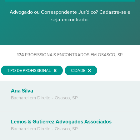
Advogado ou Correspondente Jurídico? Cadastre-se e
seja encontrado.
174
PROFISSIONAIS ENCONTRADOS EM OSASCO, SP.
TIPO DE PROFISSIONAL
CIDADE
Ana Silva
Bacharel em Direito
-
Osasco
,
SP
Lemos & Gutierrez Advogados Associados
Bacharel em Direito
-
Osasco
,
SP