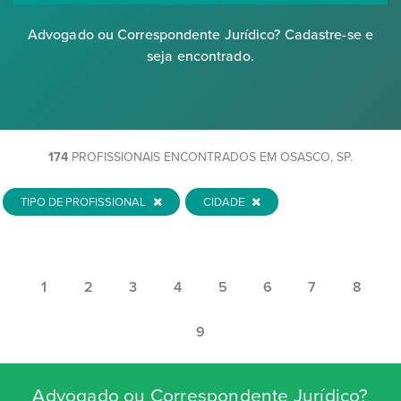
Advogado ou Correspondente Jurídico? Cadastre-se e
seja encontrado.
174
PROFISSIONAIS ENCONTRADOS EM OSASCO, SP.
TIPO DE PROFISSIONAL
CIDADE
1
2
3
4
5
6
7
8
9
Advogado ou Correspondente Jurídico?