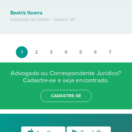
Beatriz Guerra
Estudante de Direito
-
Osasco
,
SP
1
2
3
4
5
6
7
Advogado ou Correspondente Jurídico?
Cadastre-se e seja encontrado.
CADASTRE-SE