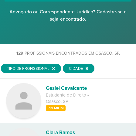
Advogado ou Correspondente Jurídico? Cadastre-se e
seja encontrado.
129
PROFISSIONAIS ENCONTRADOS EM OSASCO, SP.
TIPO DE PROFISSIONAL
CIDADE
Gesiel Cavalcante
Estudante de Direito
-
Osasco
,
SP
PREMIUM
Clara Ramos