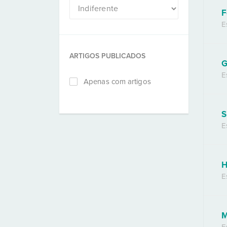
F
E
ARTIGOS PUBLICADOS
G
E
Apenas com artigos
S
E
H
E
M