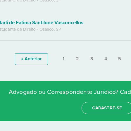
studante de Direito
-
Osasco
,
SP
arli de Fatima Santilone Vasconcellos
studante de Direito
-
Osasco
,
SP
« Anterior
1
2
3
4
5
Advogado ou Correspondente Jurídico? Cada
CADASTRE-SE