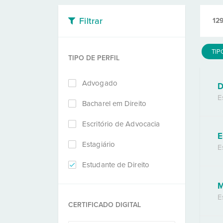
Filtrar
12
TIP
TIPO DE PERFIL
Advogado
D
E
Bacharel em Direito
Escritório de Advocacia
E
Estagiário
E
Estudante de Direito
M
E
CERTIFICADO DIGITAL